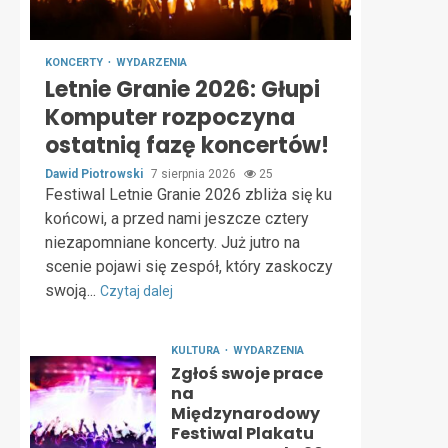
KONCERTY
WYDARZENIA
Letnie Granie 2026: Głupi
Komputer rozpoczyna
ostatnią fazę koncertów!
Dawid Piotrowski
7 sierpnia 2026
25
Festiwal Letnie Granie 2026 zbliża się ku
końcowi, a przed nami jeszcze cztery
niezapomniane koncerty. Już jutro na
scenie pojawi się zespół, który zaskoczy
swoją...
Czytaj dalej
KULTURA
WYDARZENIA
Zgłoś swoje prace
na
Międzynarodowy
Festiwal Plakatu