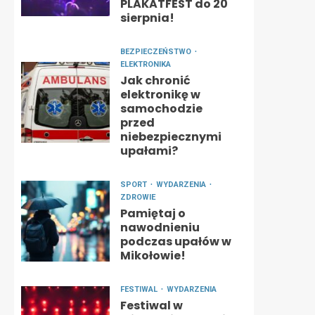
PLAKATFEST do 20
sierpnia!
BEZPIECZEŃSTWO
ELEKTRONIKA
Jak chronić
elektronikę w
samochodzie
przed
niebezpiecznymi
upałami?
SPORT
WYDARZENIA
ZDROWIE
Pamiętaj o
nawodnieniu
podczas upałów w
Mikołowie!
FESTIWAL
WYDARZENIA
Festiwal w