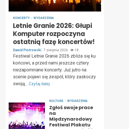
KONCERTY
WYDARZENIA
Letnie Granie 2026: Głupi
Komputer rozpoczyna
ostatnią fazę koncertów!
Dawid Piotrowski
7 sierpnia 2026
18
Festiwal Letnie Granie 2026 zbliża się ku
końcowi, a przed nami jeszcze cztery
niezapomniane koncerty. Już jutro na
scenie pojawi się zespół, który zaskoczy
swoją...
Czytaj dalej
KULTURA
WYDARZENIA
Zgłoś swoje prace
na
Międzynarodowy
Festiwal Plakatu