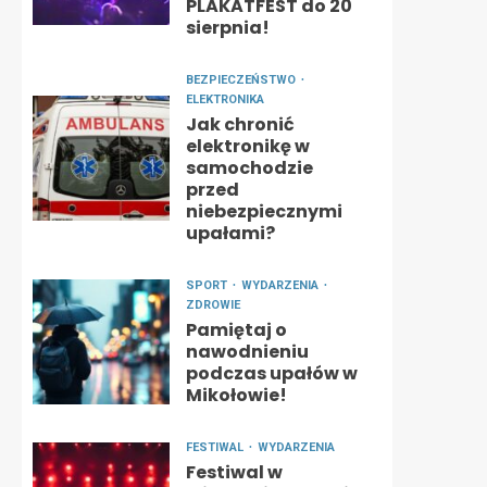
PLAKATFEST do 20
sierpnia!
BEZPIECZEŃSTWO
ELEKTRONIKA
Jak chronić
elektronikę w
samochodzie
przed
niebezpiecznymi
upałami?
SPORT
WYDARZENIA
ZDROWIE
Pamiętaj o
nawodnieniu
podczas upałów w
Mikołowie!
FESTIWAL
WYDARZENIA
Festiwal w