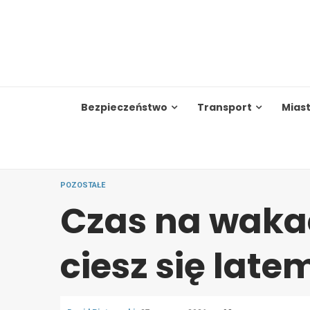
Skip
to
content
Bezpieczeństwo
Transport
Mias
POZOSTAŁE
Czas na waka
ciesz się late