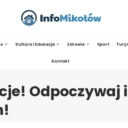
to
Kultura i Edukacja
Zdrowie
Sport
Tury
Kontakt
cje! Odpoczywaj i
m!