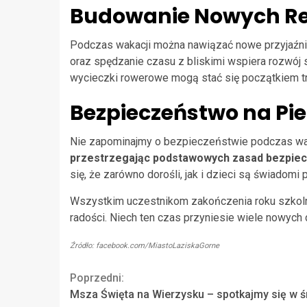
Budowanie Nowych Re
Podczas wakacji można nawiązać nowe przyjaźnie 
oraz spędzanie czasu z bliskimi wspiera rozwój 
wycieczki rowerowe mogą stać się początkiem tr
Bezpieczeństwo na Pi
Nie zapominajmy o bezpieczeństwie podczas wa
przestrzegając podstawowych zasad bezpie
się, że zarówno dorośli, jak i dzieci są świadomi 
Wszystkim uczestnikom zakończenia roku szkolne
radości. Niech ten czas przyniesie wiele nowych 
Źródło: facebook.com/MiastoLaziskaGorne
Continue
Poprzedni:
Msza Święta na Wierzysku – spotkajmy się w ś