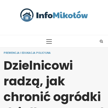
Skip
to
content
PRIMARY
MENU
PREWENCJA I EDUKACJA POLICYJNA
Dzielnicowi
radzą, jak
chronić ogródki