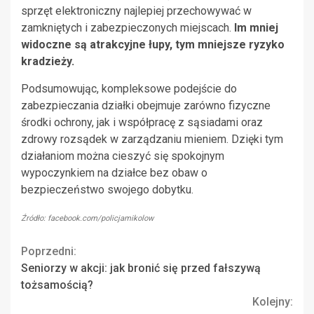
sprzęt elektroniczny najlepiej przechowywać w
zamkniętych i zabezpieczonych miejscach.
Im mniej
widoczne są atrakcyjne łupy, tym mniejsze ryzyko
kradzieży.
Podsumowując, kompleksowe podejście do
zabezpieczania działki obejmuje zarówno fizyczne
środki ochrony, jak i współpracę z sąsiadami oraz
zdrowy rozsądek w zarządzaniu mieniem. Dzięki tym
działaniom można cieszyć się spokojnym
wypoczynkiem na działce bez obaw o
bezpieczeństwo swojego dobytku.
Źródło: facebook.com/policjamikolow
Continue
Poprzedni:
Seniorzy w akcji: jak bronić się przed fałszywą
Reading
tożsamością?
Kolejny: