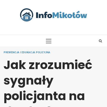
Skip
to
content
PRIMARY
MENU
PREWENCJA I EDUKACJA POLICYJNA
Jak zrozumieć
sygnały
policjanta na