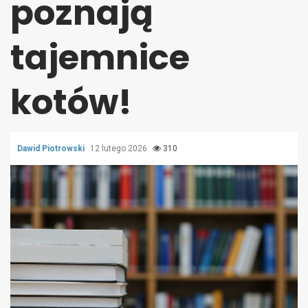
poznają
tajemnice
kotów!
Dawid Piotrowski
12 lutego 2026
310