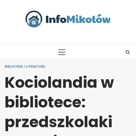
Skip
to
content
PRIMARY
MENU
BIBLIOTEKA I LITERATURA
Kociolandia w
bibliotece:
przedszkolaki