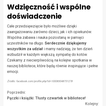
Wdzięczność i wspólne
doświadczenie
Całe przedsięwzięcie było możliwe dzięki
zaangażowaniu zarówno dzieci, jak i ich opiekunów.
Wspólna zabawa i nauka pozostaną w pamięci
uczestników na długo.
Serdecznie dziękujemy
wszystkim za udział
i mamy nadzieję, że ten dzień
wzbudził w każdym większą sympatię do kotów.
Czekamy z niecierpliwością na kolejne spotkania w
naszej bibliotece, które będą równie inspirujące i pełne
emocji.
Źródło: facebook.com/profile.php?id=100083048751278
Continue
Poprzedni:
Pączki i książki: Tłusty czwartek w bibliotece!
Reading
Kolejny: