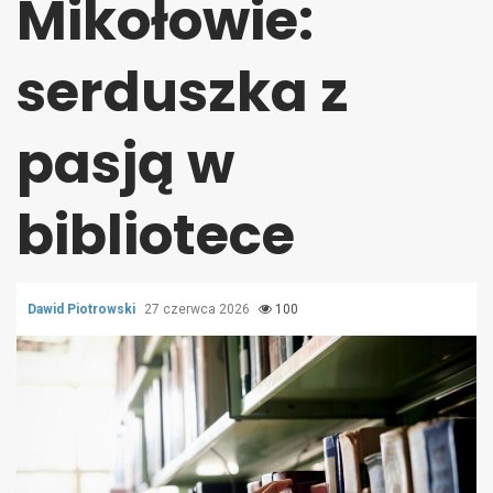
Mikołowie:
serduszka z
pasją w
bibliotece
Dawid Piotrowski
27 czerwca 2026
100