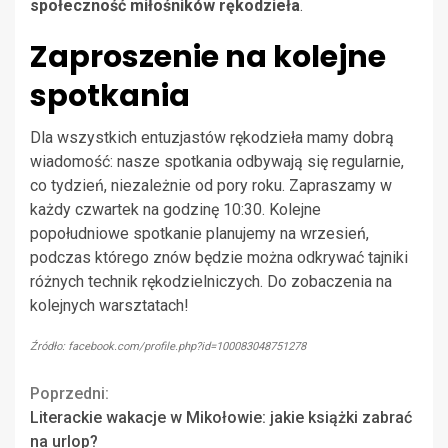
społeczność miłośników rękodzieła
.
Zaproszenie na kolejne
spotkania
Dla wszystkich entuzjastów rękodzieła mamy dobrą
wiadomość: nasze spotkania odbywają się regularnie,
co tydzień, niezależnie od pory roku. Zapraszamy w
każdy czwartek na godzinę 10:30. Kolejne
popołudniowe spotkanie planujemy na wrzesień,
podczas którego znów będzie można odkrywać tajniki
różnych technik rękodzielniczych. Do zobaczenia na
kolejnych warsztatach!
Źródło: facebook.com/profile.php?id=100083048751278
Continue
Poprzedni:
Literackie wakacje w Mikołowie: jakie książki zabrać
Reading
na urlop?