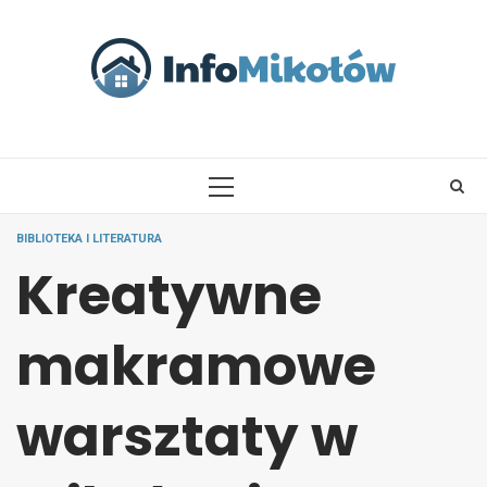
Skip
to
content
PRIMARY
MENU
BIBLIOTEKA I LITERATURA
Kreatywne
makramowe
warsztaty w