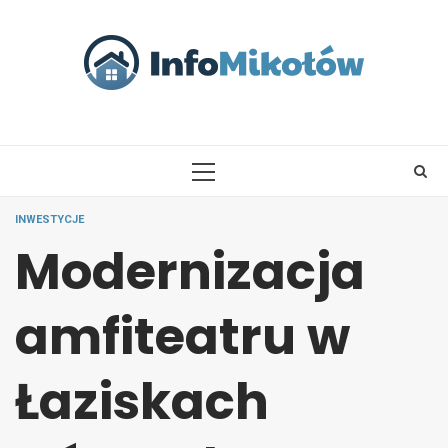
Skip
to
content
PRIMARY
MENU
INWESTYCJE
Modernizacja
amfiteatru w
Łaziskach