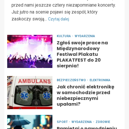
przed nami jeszcze cztery niezapomniane koncerty.
Już jutro na scenie pojawi się zespół, który
zaskoczy swoją...
Czytaj dalej
KULTURA
WYDARZENIA
Zgłoś swoje prace na
Międzynarodowy
Festiwal Plakatu
PLAKATFEST do 20
sierpnia!
BEZPIECZEŃSTWO
ELEKTRONIKA
Jak chronić elektronikę
w samochodzie przed
niebezpiecznymi
upałami?
SPORT
WYDARZENIA
ZDROWIE
Pamiętaj o nawodnieniu