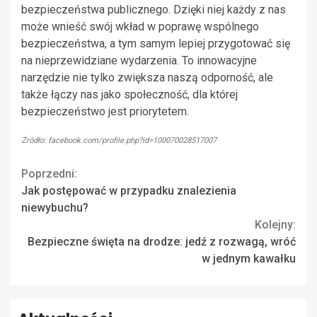
bezpieczeństwa publicznego. Dzięki niej każdy z nas
może wnieść swój wkład w poprawę wspólnego
bezpieczeństwa, a tym samym lepiej przygotować się
na nieprzewidziane wydarzenia. To innowacyjne
narzędzie nie tylko zwiększa naszą odporność, ale
także łączy nas jako społeczność, dla której
bezpieczeństwo jest priorytetem.
Źródło: facebook.com/profile.php?id=100070028517007
Continue
Poprzedni:
Jak postępować w przypadku znalezienia
Reading
niewybuchu?
Kolejny:
Bezpieczne święta na drodze: jedź z rozwagą, wróć
w jednym kawałku