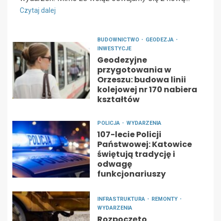
Czytaj dalej
BUDOWNICTWO
GEODEZJA
INWESTYCJE
Geodezyjne
przygotowania w
Orzeszu: budowa linii
kolejowej nr 170 nabiera
kształtów
POLICJA
WYDARZENIA
107-lecie Policji
Państwowej: Katowice
świętują tradycję i
odwagę
funkcjonariuszy
INFRASTRUKTURA
REMONTY
WYDARZENIA
Rozpoczęto