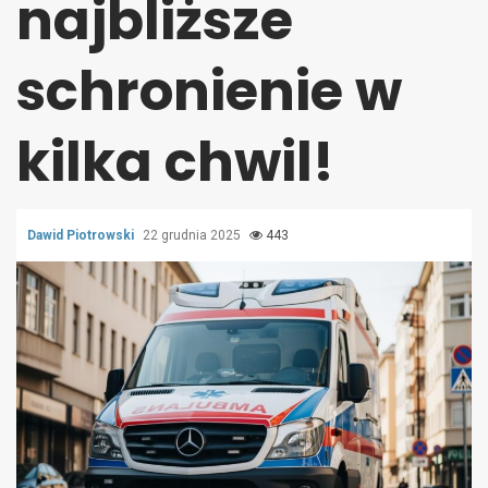
najbliższe
schronienie w
kilka chwil!
Dawid Piotrowski
22 grudnia 2025
443