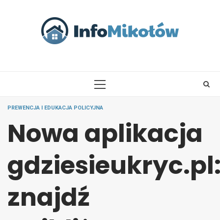
Skip
to
content
PRIMARY
MENU
PREWENCJA I EDUKACJA POLICYJNA
Nowa aplikacja
gdziesieukryc.pl
znajdź