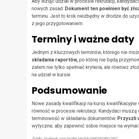
Aby wziąć udział w procesie rekrutacji, kandyd
nowych zasad.
Dokument ten powinien być zł
terminu. Jest to krok niezbędny w drodze do uzys
z jego przygotowaniem.
Terminy i ważne daty
Jednym z kluczowych terminów, którego nie można
składania raportów,
po której nie będą przyjm
zatem nie tylko spełniać kryteria, ale również 
na udział w kursie.
Podsumowanie
Nowe zasady kwalifikacji na kursy kwalifikacyjn
równość w procesie rekrutacji. Kandydaci muszą
terminowość w składaniu dokumentów.
Przyszli
wytyczne, aby zapewnić sobie miejsce na wymar
Źródło: facebook.com/profile.php?id=100070028517007