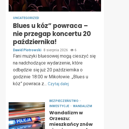
UNCATEGORIZED
Blues u kóz” powraca –
nie przegap koncertu 20
października!
Dawid Piotrowski
8 sierpnia 2026
6
Fani muzyki bluesowej mogą cieszyć się
na nadchodzące wydarzenie, które
odbędzie się już 20 października o
godzinie 18:00 w Mikołowie. „Blues u
kóz” powraca z...
Czytaj dalej
BEZPIECZEŃSTWO
INWESTYCJE
WANDALIZM
Wandalizm w
Orzeszu:
mieszkańcy znów