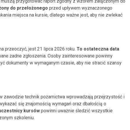
aci muszą przygotować raport zgodny z wzorem załączonym do
ożony do przełożonego
przed upływem wyznaczonego
kania miejsca na kursie, dlatego ważne jest, aby nie zwlekać
 przeoczyć, jest 21 lipca 2026 roku.
To ostateczna data
owane żadne zgłoszenia. Osoby zainteresowane powinny
złożyć dokumenty w wymaganym czasie, aby nie stracić szansy
e w zawodzie technik pożarnictwa wprowadzają przejrzystość i
 wykazać się znajomością wymagań oraz dbałością o
 uczestnicy kursów
powinni uważnie śledzić wszystkie
zonym szkoleniu.