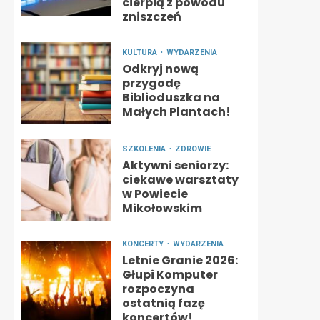
cierpią z powodu
zniszczeń
KULTURA
WYDARZENIA
Odkryj nową
przygodę
Biblioduszka na
Małych Plantach!
SZKOLENIA
ZDROWIE
Aktywni seniorzy:
ciekawe warsztaty
w Powiecie
Mikołowskim
KONCERTY
WYDARZENIA
Letnie Granie 2026:
Głupi Komputer
rozpoczyna
ostatnią fazę
koncertów!