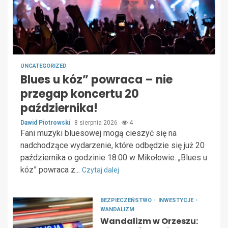
UNCATEGORIZED
Blues u kóz” powraca – nie
przegap koncertu 20
października!
Dawid Piotrowski
8 sierpnia 2026
4
Fani muzyki bluesowej mogą cieszyć się na
nadchodzące wydarzenie, które odbędzie się już 20
października o godzinie 18:00 w Mikołowie. „Blues u
kóz” powraca z...
Czytaj dalej
BEZPIECZEŃSTWO
INWESTYCJE
WANDALIZM
Wandalizm w Orzeszu: