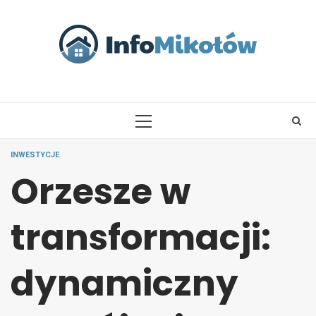
Skip
to
content
PRIMARY
MENU
INWESTYCJE
Orzesze w
transformacji:
dynamiczny