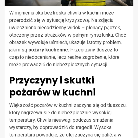
W mgnieniu oka beztroska chwila w kuchni może
przerodzić się w sytuację kryzysową. Na zdjęciu
uwieczniono niecodzienny widok – płonący pączek,
otoczony przez strażaków w pełnym rynsztunku. Choć
obrazek wywołuje uśmiech, ukazuje istotny problem,
jakim są
pożary kuchenne
. Przegrzany tłuszcz to
często niedocenianie, lecz realne zagrożenie, które
może prowadzić do niebezpiecznych sytuacji.
Przyczyny i skutki
pożarów w kuchni
Większość pożarów w kuchni zaczyna się od tłuszczu,
który nagrzewa się do niebezpiecznie wysokiej
temperatury. Chwila nieuwagi podczas smażenia
wystarczy, by doprowadzić do tragedii. Wysoka
temperatura powoduje, że olej zaczyna się palić, a w