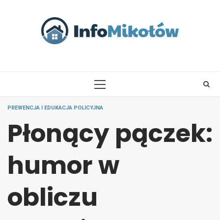
Skip
to
content
PRIMARY
MENU
PREWENCJA I EDUKACJA POLICYJNA
Płonący pączek:
humor w
obliczu