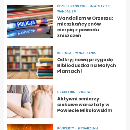
BEZPIECZEŃSTWO
INWESTYCJE
WANDALIZM
Wandalizm w Orzeszu:
mieszkańcy znów
cierpią z powodu
zniszczeń
KULTURA
WYDARZENIA
Odkryj nową przygodę
Biblioduszka na Małych
Plantach!
SZKOLENIA
ZDROWIE
Aktywni seniorzy:
ciekawe warsztaty w
Powiecie Mikołowskim
KONCERTY
WYDARZENIA