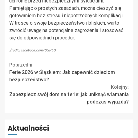
uchronić przed niebezpiecznymi sytuacjami.
Pamiętając o prostych zasadach, można cieszyć się
gotowaniem bez stresu i niepotrzebnych komplikacji.
W trosce o swoje bezpieczeństwo i bliskich, warto
zwrócić uwagę na potencjalne zagrożenia i stosować
się do odpowiednich procedur.
Źródło: facebook.com/OSP.LG
Continue
Poprzedni:
Ferie 2026 w Śląskiem: Jak zapewnić dzieciom
Reading
bezpieczeństwo?
Kolejny:
Zabezpiecz swój dom na ferie: jak uniknąć włamania
podczas wyjazdu?
Aktualności