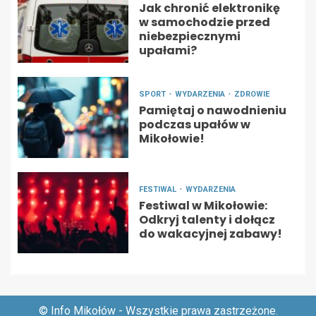
Jak chronić elektronikę
w samochodzie przed
niebezpiecznymi
upałami?
SPORT
WYDARZENIA
ZDROWIE
Pamiętaj o nawodnieniu
podczas upałów w
Mikołowie!
FESTIWAL
WYDARZENIA
Festiwal w Mikołowie:
Odkryj talenty i dołącz
do wakacyjnej zabawy!
© Info Mikołów - Wszystkie prawa zastrzeżone.