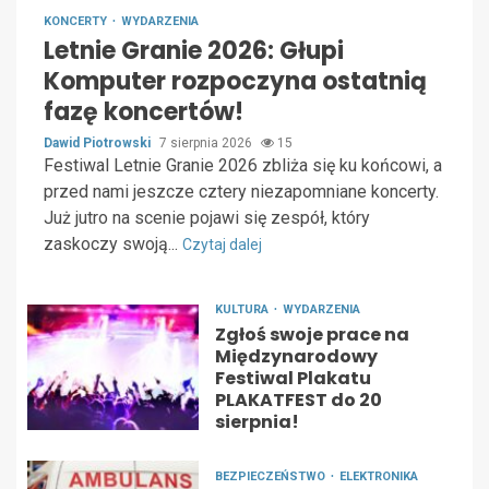
KONCERTY
WYDARZENIA
Letnie Granie 2026: Głupi
Komputer rozpoczyna ostatnią
fazę koncertów!
Dawid Piotrowski
7 sierpnia 2026
15
Festiwal Letnie Granie 2026 zbliża się ku końcowi, a
przed nami jeszcze cztery niezapomniane koncerty.
Już jutro na scenie pojawi się zespół, który
zaskoczy swoją...
Czytaj dalej
KULTURA
WYDARZENIA
Zgłoś swoje prace na
Międzynarodowy
Festiwal Plakatu
PLAKATFEST do 20
sierpnia!
BEZPIECZEŃSTWO
ELEKTRONIKA