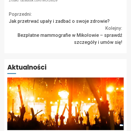
Źródło: facebook.com/MOrzesze
Continue
Poprzedni:
Jak przetrwać upały i zadbać o swoje zdrowie?
Reading
Kolejny:
Bezpłatne mammografie w Mikołowie – sprawdź
szczegóły i umów się!
Aktualności