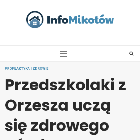
Skip
to
content
PRIMARY
MENU
PROFILAKTYKA I ZDROWIE
Przedszkolaki z
Orzesza uczą
się zdrowego