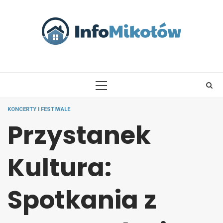
Skip
to
content
PRIMARY
MENU
KONCERTY I FESTIWALE
Przystanek
Kultura:
Spotkania z