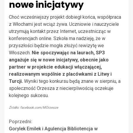
nowe inicjatywy
Choć wcześniejszy projekt dobiegł końca, współpraca
z Włochami jest wciąż żywa. Uczniowie i nauczyciele
utrzymują kontakt przez Internet, uczestnicząc w
konferencjach online. Szkoła ma nadzieję, że w
przyszłości będzie mogła złożyć rewizytę we
Włoszech.
Nie spoczywając na laurach, SP3
angażuje się w nowe inicjatywy, obecnie jako
partner w projekcie edukacji włączającej,
realizowanym wspólnie z placówkami z Litwy i
Turcji.
Wyniki tego konkursu będą znane w sierpniu, a
społeczność Orzesza z niecierpliwością oczekuje
kolejnego sukcesu.
Źródło: facebook.com/MOrzesze
Continue
Poprzedni:
Gorylek Emilek i Agulencja Bibliotencja w