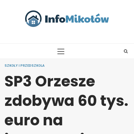
Skip
to
content
PRIMARY
MENU
SZKOŁY I PRZEDSZKOLA
SP3 Orzesze
zdobywa 60 tys.
euro na