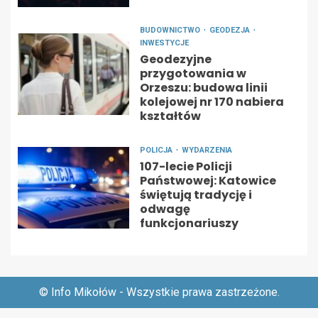
BUDOWNICTWO
GEODEZJA
INWESTYCJE
Geodezyjne
przygotowania w
Orzeszu: budowa linii
kolejowej nr 170 nabiera
kształtów
POLICJA
WYDARZENIA
107-lecie Policji
Państwowej: Katowice
świętują tradycję i
odwagę
funkcjonariuszy
© Info Mikołów - Wszystkie prawa zastrzeżone.