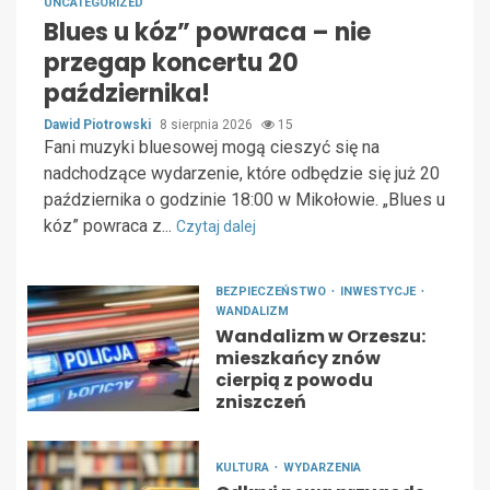
UNCATEGORIZED
Blues u kóz” powraca – nie
przegap koncertu 20
października!
Dawid Piotrowski
8 sierpnia 2026
15
Fani muzyki bluesowej mogą cieszyć się na
nadchodzące wydarzenie, które odbędzie się już 20
października o godzinie 18:00 w Mikołowie. „Blues u
kóz” powraca z...
Czytaj dalej
BEZPIECZEŃSTWO
INWESTYCJE
WANDALIZM
Wandalizm w Orzeszu:
mieszkańcy znów
cierpią z powodu
zniszczeń
KULTURA
WYDARZENIA