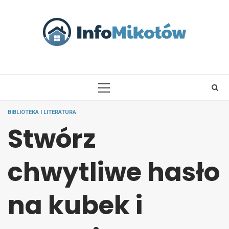
Skip
to
content
PRIMARY
MENU
BIBLIOTEKA I LITERATURA
Stwórz
chwytliwe hasło
na kubek i