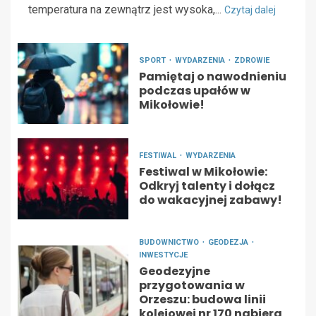
temperatura na zewnątrz jest wysoka,...
Czytaj dalej
SPORT
WYDARZENIA
ZDROWIE
Pamiętaj o nawodnieniu
podczas upałów w
Mikołowie!
FESTIWAL
WYDARZENIA
Festiwal w Mikołowie:
Odkryj talenty i dołącz
do wakacyjnej zabawy!
BUDOWNICTWO
GEODEZJA
INWESTYCJE
Geodezyjne
przygotowania w
Orzeszu: budowa linii
kolejowej nr 170 nabiera