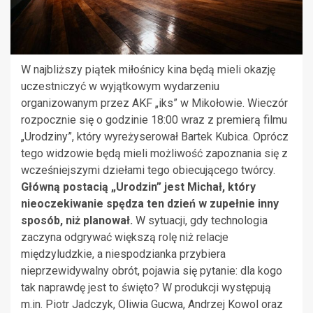
W najbliższy piątek miłośnicy kina będą mieli okazję
uczestniczyć w wyjątkowym wydarzeniu
organizowanym przez AKF „iks” w Mikołowie. Wieczór
rozpocznie się o godzinie 18:00 wraz z premierą filmu
„Urodziny”, który wyreżyserował Bartek Kubica. Oprócz
tego widzowie będą mieli możliwość zapoznania się z
wcześniejszymi dziełami tego obiecującego twórcy.
Główną postacią „Urodzin” jest Michał, który
nieoczekiwanie spędza ten dzień w zupełnie inny
sposób, niż planował.
W sytuacji, gdy technologia
zaczyna odgrywać większą rolę niż relacje
międzyludzkie, a niespodzianka przybiera
nieprzewidywalny obrót, pojawia się pytanie: dla kogo
tak naprawdę jest to święto? W produkcji występują
m.in. Piotr Jadczyk, Oliwia Gucwa, Andrzej Kowol oraz