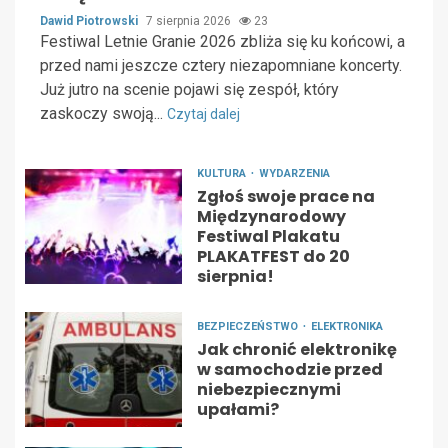
Dawid Piotrowski
7 sierpnia 2026
23
Festiwal Letnie Granie 2026 zbliża się ku końcowi, a
przed nami jeszcze cztery niezapomniane koncerty.
Już jutro na scenie pojawi się zespół, który
zaskoczy swoją...
Czytaj dalej
KULTURA
WYDARZENIA
Zgłoś swoje prace na
Międzynarodowy
Festiwal Plakatu
PLAKATFEST do 20
sierpnia!
BEZPIECZEŃSTWO
ELEKTRONIKA
Jak chronić elektronikę
w samochodzie przed
niebezpiecznymi
upałami?