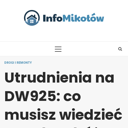
Skip
to
content
PRIMARY
MENU
DROGI I REMONTY
Utrudnienia na
DW925: co
musisz wiedzieć