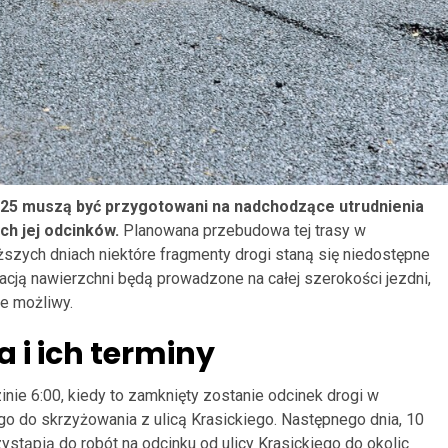
25 muszą być przygotowani na nadchodzące utrudnienia
h jej odcinków.
Planowana przebudowa tej trasy w
ższych dniach niektóre fragmenty drogi staną się niedostępne
cją nawierzchni będą prowadzone na całej szerokości jezdni,
ie możliwy.
 i ich terminy
nie 6:00, kiedy to zamknięty zostanie odcinek drogi w
go do skrzyżowania z ulicą Krasickiego. Następnego dnia, 10
stąpią do robót na odcinku od ulicy Krasickiego do okolic