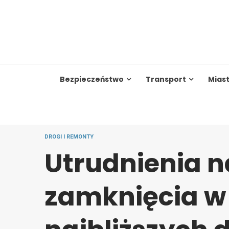
Skip
to
content
Bezpieczeństwo
Transport
Mias
DROGI I REMONTY
Utrudnienia 
zamknięcia w 