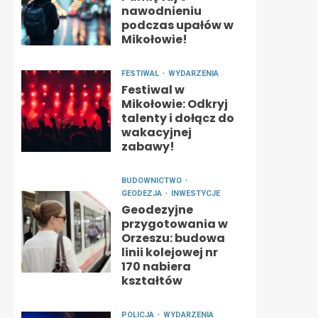
nawodnieniu
podczas upałów w
Mikołowie!
FESTIWAL
WYDARZENIA
Festiwal w
Mikołowie: Odkryj
talenty i dołącz do
wakacyjnej
zabawy!
BUDOWNICTWO
GEODEZJA
INWESTYCJE
Geodezyjne
przygotowania w
Orzeszu: budowa
linii kolejowej nr
170 nabiera
kształtów
POLICJA
WYDARZENIA