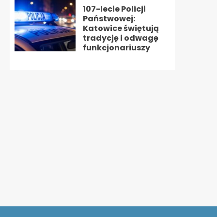
107-lecie Policji
Państwowej:
Katowice świętują
tradycję i odwagę
funkcjonariuszy