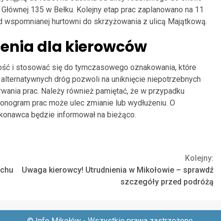
 Głównej 135 w Bełku. Kolejny etap prac zaplanowano na 11
od wspomnianej hurtowni do skrzyżowania z ulicą Majątkową.
cenia dla kierowców
ść i stosować się do tymczasowego oznakowania, które
alternatywnych dróg pozwoli na uniknięcie niepotrzebnych
wania prac. Należy również pamiętać, że w przypadku
onogram prac może ulec zmianie lub wydłużeniu. O
konawca będzie informował na bieżąco.
Kolejny:
uchu
Uwaga kierowcy! Utrudnienia w Mikołowie – sprawdź
szczegóły przed podróżą
© Info Mikołów - Wszystkie prawa zastrzeżone.