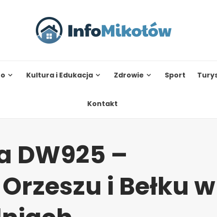
to
Kultura i Edukacja
Zdrowie
Sport
Tury
Kontakt
na DW925 –
Orzeszu i Bełku w