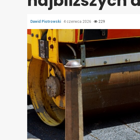
najbliższych 
Dawid Piotrowski
4 czerwca 2026
229