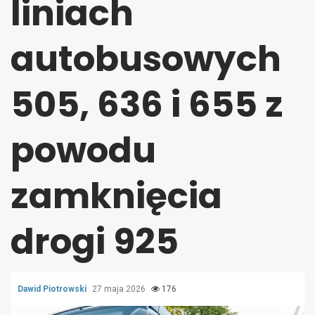
liniach
autobusowych
505, 636 i 655 z
powodu
zamknięcia
drogi 925
Dawid Piotrowski
27 maja 2026
176