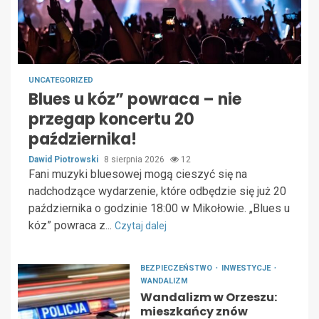
UNCATEGORIZED
Blues u kóz” powraca – nie
przegap koncertu 20
października!
Dawid Piotrowski
8 sierpnia 2026
12
Fani muzyki bluesowej mogą cieszyć się na
nadchodzące wydarzenie, które odbędzie się już 20
października o godzinie 18:00 w Mikołowie. „Blues u
kóz” powraca z...
Czytaj dalej
BEZPIECZEŃSTWO
INWESTYCJE
WANDALIZM
Wandalizm w Orzeszu:
mieszkańcy znów