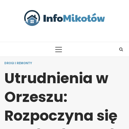
Skip
to
content
PRIMARY
MENU
DROGI I REMONTY
Utrudnienia w
Orzeszu:
Rozpoczyna się