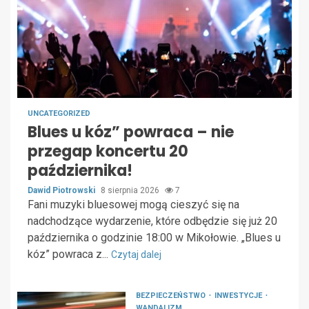
UNCATEGORIZED
Blues u kóz” powraca – nie
przegap koncertu 20
października!
Dawid Piotrowski
8 sierpnia 2026
7
Fani muzyki bluesowej mogą cieszyć się na
nadchodzące wydarzenie, które odbędzie się już 20
października o godzinie 18:00 w Mikołowie. „Blues u
kóz” powraca z...
Czytaj dalej
BEZPIECZEŃSTWO
INWESTYCJE
WANDALIZM