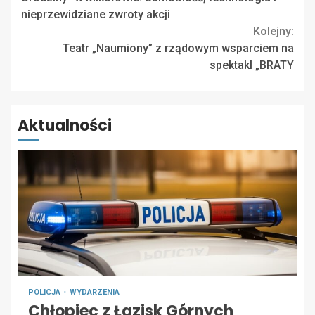
Reading
nieprzewidziane zwroty akcji
Kolejny:
Teatr „Naumiony” z rządowym wsparciem na
spektakl „BRATY
Aktualności
POLICJA
WYDARZENIA
Chłopiec z Łazisk Górnych