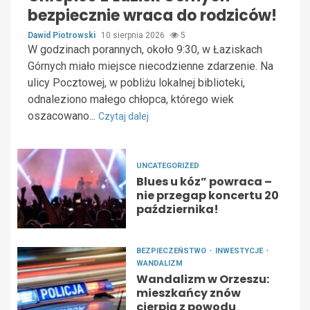
bezpiecznie wraca do rodziców!
Dawid Piotrowski
10 sierpnia 2026
5
W godzinach porannych, około 9:30, w Łaziskach
Górnych miało miejsce niecodzienne zdarzenie. Na
ulicy Pocztowej, w pobliżu lokalnej biblioteki,
odnaleziono małego chłopca, którego wiek
oszacowano...
Czytaj dalej
UNCATEGORIZED
Blues u kóz” powraca –
nie przegap koncertu 20
października!
BEZPIECZEŃSTWO
INWESTYCJE
WANDALIZM
Wandalizm w Orzeszu:
mieszkańcy znów
cierpią z powodu