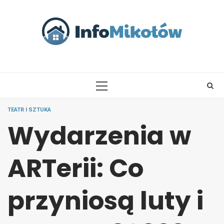
Skip
to
content
PRIMARY
MENU
TEATR I SZTUKA
Wydarzenia w
ARTerii: Co
przyniosą luty i