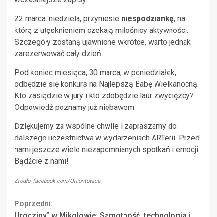
22 marca, niedziela, przyniesie
niespodziankę
, na
którą z utęsknieniem czekają miłośnicy aktywności.
Szczegóły zostaną ujawnione wkrótce, warto jednak
zarezerwować cały dzień.
Pod koniec miesiąca, 30 marca, w poniedziałek,
odbędzie się konkurs na Najlepszą Babę Wielkanocną.
Kto zasiądzie w jury i kto zdobędzie laur zwycięzcy?
Odpowiedź poznamy już niebawem.
Dziękujemy za wspólne chwile i zapraszamy do
dalszego uczestnictwa w wydarzeniach ARTerii. Przed
nami jeszcze wiele niezapomnianych spotkań i emocji.
Bądźcie z nami!
Źródło: facebook.com/Ornontowice
Continue
Poprzedni:
Urodziny” w Mikołowie: Samotność, technologia i