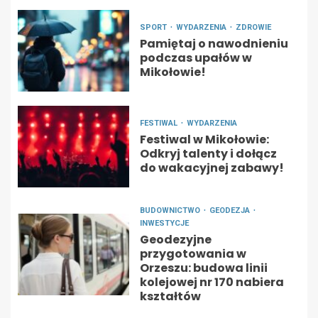
SPORT
WYDARZENIA
ZDROWIE
Pamiętaj o nawodnieniu
podczas upałów w
Mikołowie!
FESTIWAL
WYDARZENIA
Festiwal w Mikołowie:
Odkryj talenty i dołącz
do wakacyjnej zabawy!
BUDOWNICTWO
GEODEZJA
INWESTYCJE
Geodezyjne
przygotowania w
Orzeszu: budowa linii
kolejowej nr 170 nabiera
kształtów