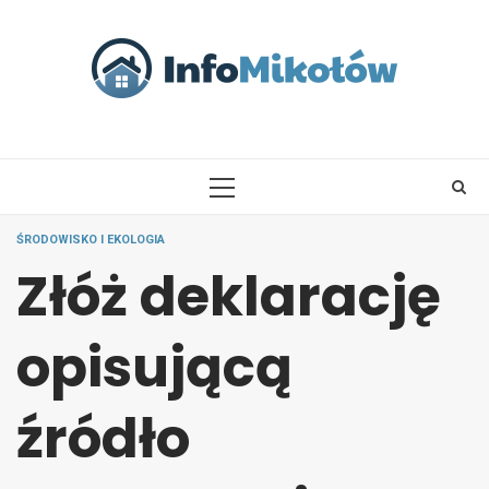
Skip
to
content
PRIMARY
MENU
ŚRODOWISKO I EKOLOGIA
Złóż deklarację
opisującą
źródło