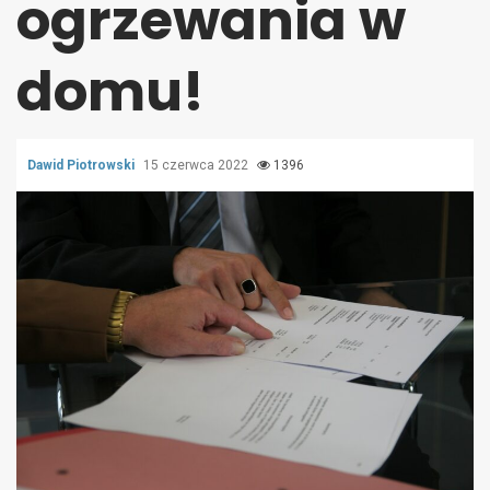
ogrzewania w
domu!
Dawid Piotrowski
15 czerwca 2022
1396