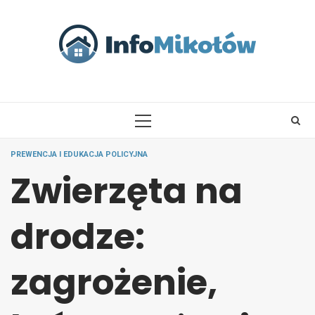
Skip
to
content
PRIMARY
MENU
PREWENCJA I EDUKACJA POLICYJNA
Zwierzęta na
drodze:
zagrożenie,