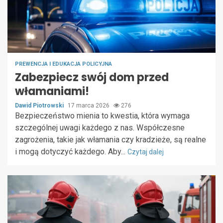
PREWENCJA I EDUKACJA POLICYJNA
Zabezpiecz swój dom przed
włamaniami!
Dawid Piotrowski
17 marca 2026
276
Bezpieczeństwo mienia to kwestia, która wymaga
szczególnej uwagi każdego z nas. Współczesne
zagrożenia, takie jak włamania czy kradzieże, są realne
i mogą dotyczyć każdego. Aby...
Czytaj dalej