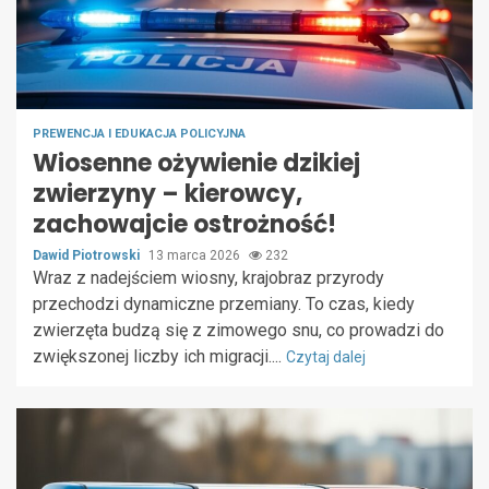
PREWENCJA I EDUKACJA POLICYJNA
Wiosenne ożywienie dzikiej
zwierzyny – kierowcy,
zachowajcie ostrożność!
Dawid Piotrowski
13 marca 2026
232
Wraz z nadejściem wiosny, krajobraz przyrody
przechodzi dynamiczne przemiany. To czas, kiedy
zwierzęta budzą się z zimowego snu, co prowadzi do
zwiększonej liczby ich migracji....
Czytaj dalej