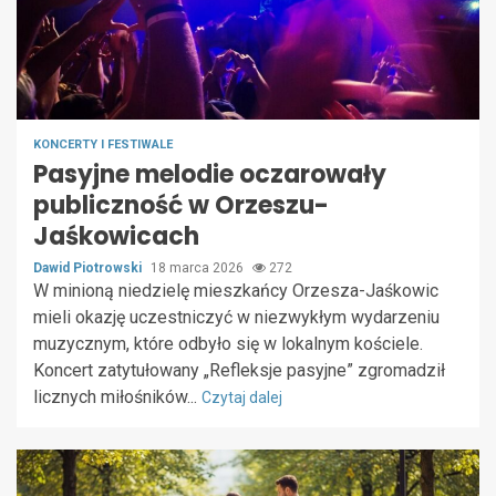
KONCERTY I FESTIWALE
Pasyjne melodie oczarowały
publiczność w Orzeszu-
Jaśkowicach
Dawid Piotrowski
18 marca 2026
272
W minioną niedzielę mieszkańcy Orzesza-Jaśkowic
mieli okazję uczestniczyć w niezwykłym wydarzeniu
muzycznym, które odbyło się w lokalnym kościele.
Koncert zatytułowany „Refleksje pasyjne” zgromadził
licznych miłośników...
Czytaj dalej