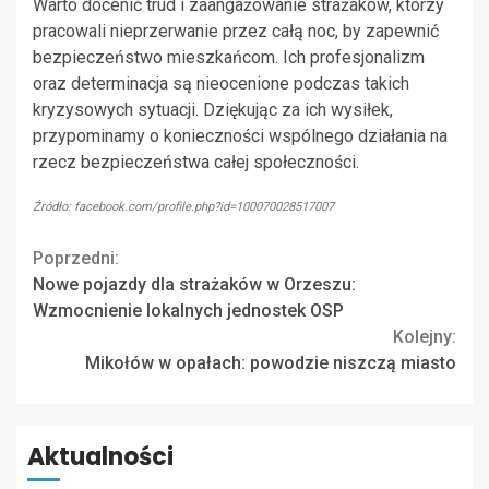
Warto docenić trud i zaangażowanie strażaków, którzy
pracowali nieprzerwanie przez całą noc, by zapewnić
bezpieczeństwo mieszkańcom. Ich profesjonalizm
oraz determinacja są nieocenione podczas takich
kryzysowych sytuacji. Dziękując za ich wysiłek,
przypominamy o konieczności wspólnego działania na
rzecz bezpieczeństwa całej społeczności.
Źródło: facebook.com/profile.php?id=100070028517007
Continue
Poprzedni:
Nowe pojazdy dla strażaków w Orzeszu:
Reading
Wzmocnienie lokalnych jednostek OSP
Kolejny:
Mikołów w opałach: powodzie niszczą miasto
Aktualności