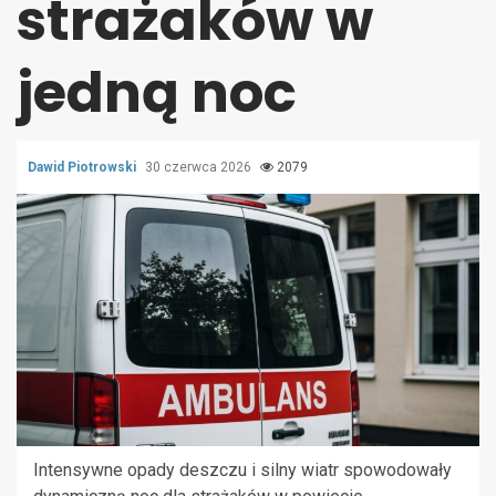
strażaków w
jedną noc
Dawid Piotrowski
30 czerwca 2026
2079
Intensywne opady deszczu i silny wiatr spowodowały