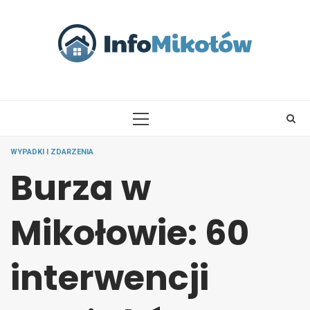
Skip
to
content
PRIMARY
MENU
WYPADKI I ZDARZENIA
Burza w
Mikołowie: 60
interwencji