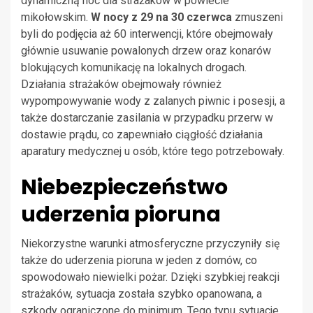
dynamiczną noc dla strażaków w powiecie
mikołowskim.
W nocy z 29 na 30 czerwca
zmuszeni
byli do podjęcia aż 60 interwencji, które obejmowały
głównie usuwanie powalonych drzew oraz konarów
blokujących komunikację na lokalnych drogach.
Działania strażaków obejmowały również
wypompowywanie wody z zalanych piwnic i posesji, a
także dostarczanie zasilania w przypadku przerw w
dostawie prądu, co zapewniało ciągłość działania
aparatury medycznej u osób, które tego potrzebowały.
Niebezpieczeństwo
uderzenia pioruna
Niekorzystne warunki atmosferyczne przyczyniły się
także do uderzenia pioruna w jeden z domów, co
spowodowało niewielki pożar. Dzięki szybkiej reakcji
strażaków, sytuacja została szybko opanowana, a
szkody ograniczone do minimum. Tego typu sytuacje