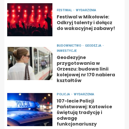
FESTIWAL
WYDARZENIA
Festiwal w Mikołowie:
Odkryj talenty i dołącz
do wakacyjnej zabawy!
BUDOWNICTWO
GEODEZJA
INWESTYCJE
Geodezyjne
przygotowania w
Orzeszu: budowa linii
kolejowej nr 170 nabiera
kształtów
POLICJA
WYDARZENIA
107-lecie Policji
Państwowej: Katowice
świętują tradycję i
odwagę
funkcjonariuszy