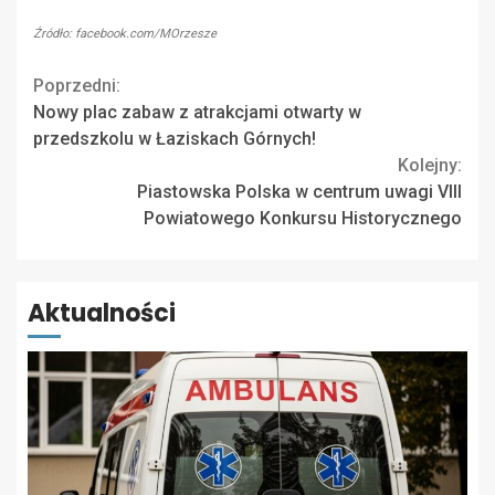
Źródło: facebook.com/MOrzesze
Continue
Poprzedni:
Nowy plac zabaw z atrakcjami otwarty w
Reading
przedszkolu w Łaziskach Górnych!
Kolejny:
Piastowska Polska w centrum uwagi VIII
Powiatowego Konkursu Historycznego
Aktualności