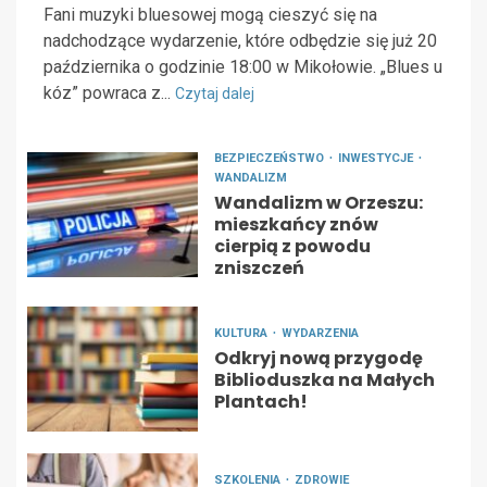
Fani muzyki bluesowej mogą cieszyć się na
nadchodzące wydarzenie, które odbędzie się już 20
października o godzinie 18:00 w Mikołowie. „Blues u
kóz” powraca z...
Czytaj dalej
BEZPIECZEŃSTWO
INWESTYCJE
WANDALIZM
Wandalizm w Orzeszu:
mieszkańcy znów
cierpią z powodu
zniszczeń
KULTURA
WYDARZENIA
Odkryj nową przygodę
Biblioduszka na Małych
Plantach!
SZKOLENIA
ZDROWIE