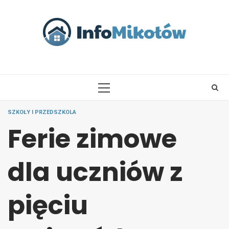
Skip
to
content
PRIMARY
MENU
SZKOŁY I PRZEDSZKOLA
Ferie zimowe
dla uczniów z
pięciu