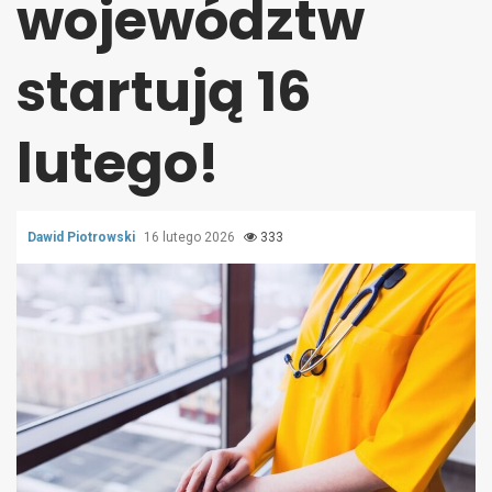
województw
startują 16
lutego!
Dawid Piotrowski
16 lutego 2026
333