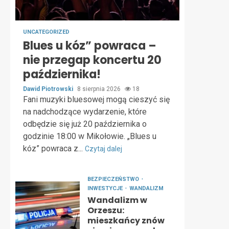
UNCATEGORIZED
Blues u kóz” powraca –
nie przegap koncertu 20
października!
Dawid Piotrowski
8 sierpnia 2026
18
Fani muzyki bluesowej mogą cieszyć się
na nadchodzące wydarzenie, które
odbędzie się już 20 października o
godzinie 18:00 w Mikołowie. „Blues u
kóz” powraca z...
Czytaj dalej
BEZPIECZEŃSTWO
INWESTYCJE
WANDALIZM
Wandalizm w
Orzeszu:
mieszkańcy znów