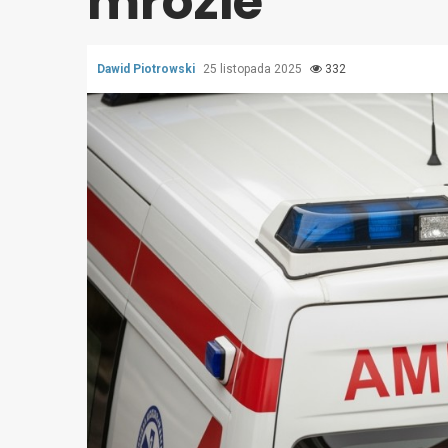
mrozie
Dawid Piotrowski
25 listopada 2025
332