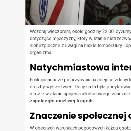
Wczoraj wieczorem, około godziny 22:00, dyżurny
dotyczące mężczyzny, który w stanie nietrzeźwośc
niebezpieczne z uwagi na niskie temperatury i 
organizmu.
Natychmiastowa inter
Funkcjonariusze po przybyciu na miejsce zdecyd
do izby wytrzeźwień. Decyzja ta była podyktowan
mrozie w stanie upojenia alkoholowego znacznie
zapobiegło możliwej tragedii.
Znaczenie społecznej 
W obecnych warunkach pogodowych każda osoba z