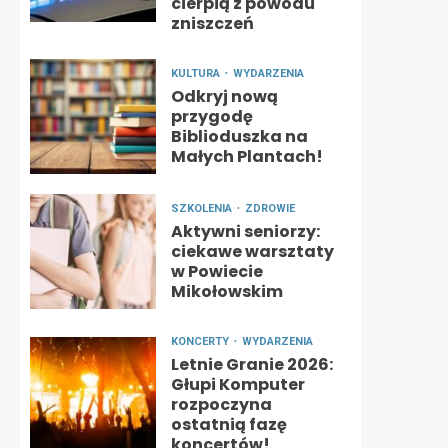
cierpią z powodu
zniszczeń
KULTURA
WYDARZENIA
Odkryj nową
przygodę
Biblioduszka na
Małych Plantach!
SZKOLENIA
ZDROWIE
Aktywni seniorzy:
ciekawe warsztaty
w Powiecie
Mikołowskim
KONCERTY
WYDARZENIA
Letnie Granie 2026:
Głupi Komputer
rozpoczyna
ostatnią fazę
koncertów!