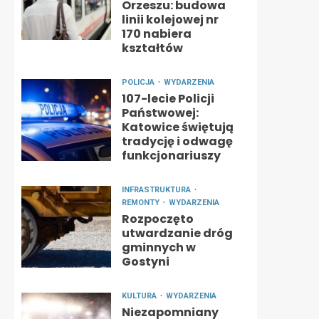
Orzeszu: budowa
linii kolejowej nr
170 nabiera
kształtów
POLICJA
WYDARZENIA
107-lecie Policji
Państwowej:
Katowice świętują
tradycję i odwagę
funkcjonariuszy
INFRASTRUKTURA
REMONTY
WYDARZENIA
Rozpoczęto
utwardzanie dróg
gminnych w
Gostyni
KULTURA
WYDARZENIA
Niezapomniany