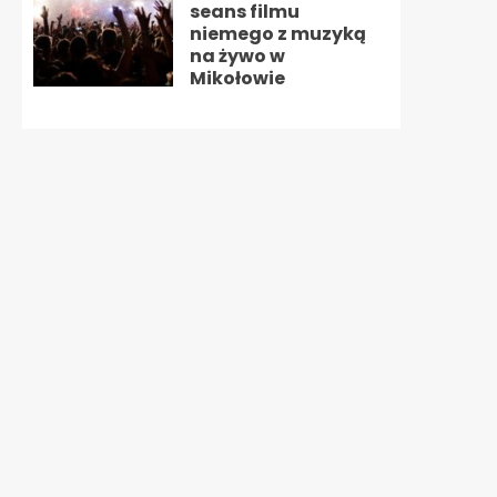
seans filmu
niemego z muzyką
na żywo w
Mikołowie