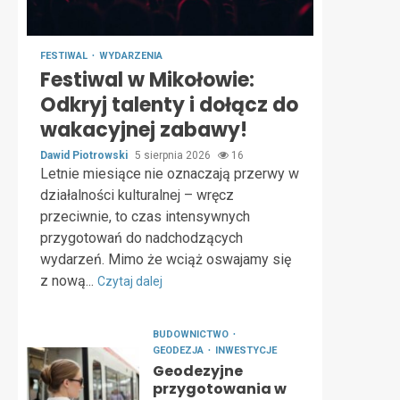
FESTIWAL
WYDARZENIA
Festiwal w Mikołowie:
Odkryj talenty i dołącz do
wakacyjnej zabawy!
Dawid Piotrowski
5 sierpnia 2026
16
Letnie miesiące nie oznaczają przerwy w
działalności kulturalnej – wręcz
przeciwnie, to czas intensywnych
przygotowań do nadchodzących
wydarzeń. Mimo że wciąż oswajamy się
z nową...
Czytaj dalej
BUDOWNICTWO
GEODEZJA
INWESTYCJE
Geodezyjne
przygotowania w