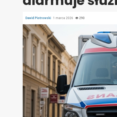
alarmuje służ
Dawid Piotrowski
1 marca 2026
290