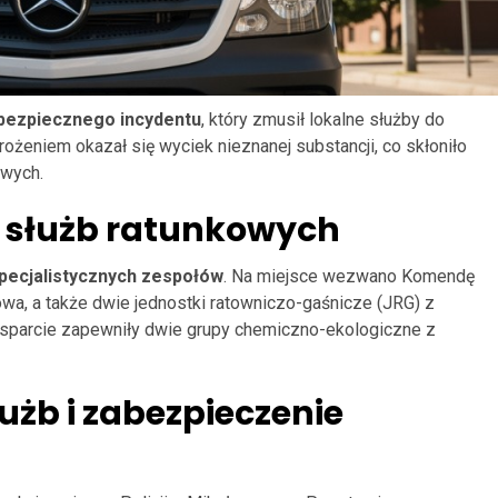
bezpiecznego incydentu
, który zmusił lokalne służby do
ożeniem okazał się wyciek nieznanej substancji, co skłoniło
owych.
 służb ratunkowych
specjalistycznych zespołów
. Na miejsce wezwano Komendę
a, a także dwie jednostki ratowniczo-gaśnicze (JRG) z
wsparcie zapewniły dwie grupy chemiczno-ekologiczne z
użb i zabezpieczenie