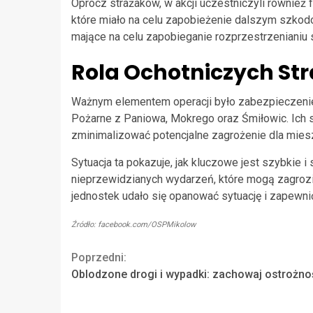
Oprócz strażaków, w akcji uczestniczyli również
które miało na celu zapobieżenie dalszym szko
mające na celu zapobieganie rozprzestrzenianiu 
Rola Ochotniczych St
Ważnym elementem operacji było zabezpieczenie 
Pożarne z Paniowa, Mokrego oraz Śmiłowic. Ich s
zminimalizować potencjalne zagrożenie dla mie
Sytuacja ta pokazuje, jak kluczowe jest szybkie 
nieprzewidzianych wydarzeń, które mogą zagroz
jednostek udało się opanować sytuację i zapew
Źródło: facebook.com/OSPMikolow
Continue
Poprzedni:
Oblodzone drogi i wypadki: zachowaj ostrożno
Reading