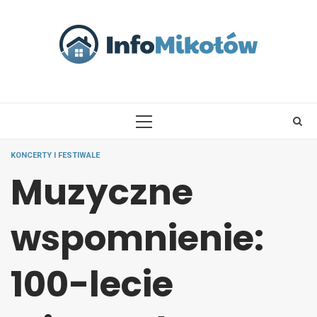
Skip
to
content
PRIMARY
MENU
KONCERTY I FESTIWALE
Muzyczne
wspomnienie:
100-lecie