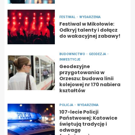
FESTIWAL
WYDARZENIA
Festiwal w Mikołowie:
Odkryj talenty i dołącz
do wakacyjnej zabawy!
BUDOWNICTWO
GEODEZJA
INWESTYCJE
Geodezyjne
przygotowania w
Orzeszu: budowa linii
kolejowej nr 170 nabiera
kształtów
POLICJA
WYDARZENIA
107-lecie Policji
Państwowej: Katowice
świętują tradycję i
odwagę