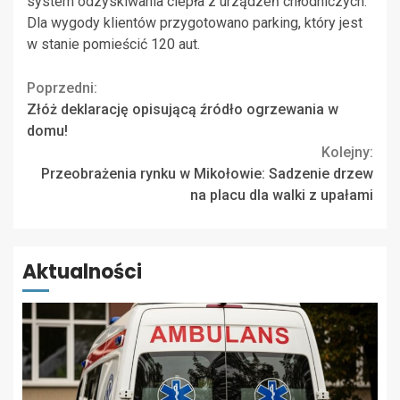
system odzyskiwania ciepła z urządzeń chłodniczych.
Dla wygody klientów przygotowano parking, który jest
w stanie pomieścić 120 aut.
Continue
Poprzedni:
Złóż deklarację opisującą źródło ogrzewania w
Reading
domu!
Kolejny:
Przeobrażenia rynku w Mikołowie: Sadzenie drzew
na placu dla walki z upałami
Aktualności