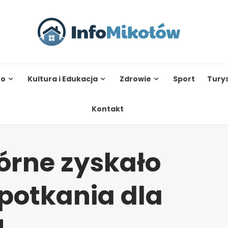
to
Kultura i Edukacja
Zdrowie
Sport
Tury
Kontakt
órne zyskało
potkania dla