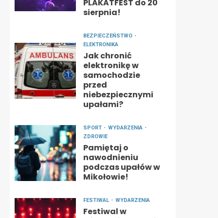
PLAKATFEST do 20
sierpnia!
BEZPIECZEŃSTWO
ELEKTRONIKA
Jak chronić
elektronikę w
samochodzie
przed
niebezpiecznymi
upałami?
SPORT
WYDARZENIA
ZDROWIE
Pamiętaj o
nawodnieniu
podczas upałów w
Mikołowie!
FESTIWAL
WYDARZENIA
Festiwal w