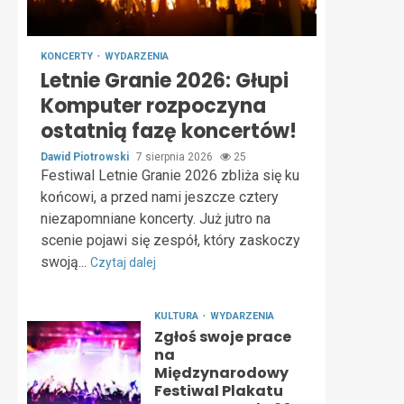
KONCERTY
WYDARZENIA
Letnie Granie 2026: Głupi
Komputer rozpoczyna
ostatnią fazę koncertów!
Dawid Piotrowski
7 sierpnia 2026
25
Festiwal Letnie Granie 2026 zbliża się ku
końcowi, a przed nami jeszcze cztery
niezapomniane koncerty. Już jutro na
scenie pojawi się zespół, który zaskoczy
swoją...
Czytaj dalej
KULTURA
WYDARZENIA
Zgłoś swoje prace
na
Międzynarodowy
Festiwal Plakatu