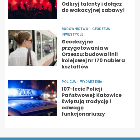
Odkryj talenty i dołącz
do wakacyjnej zabawy!
BUDOWNICTWO
GEODEZJA
INWESTYCJE
Geodezyjne
przygotowania w
Orzeszu: budowa linii
kolejowej nr 170 nabiera
kształtów
POLICJA
WYDARZENIA
107-lecie Policji
Państwowej: Katowice
świętują tradycję i
odwagę
funkcjonariuszy