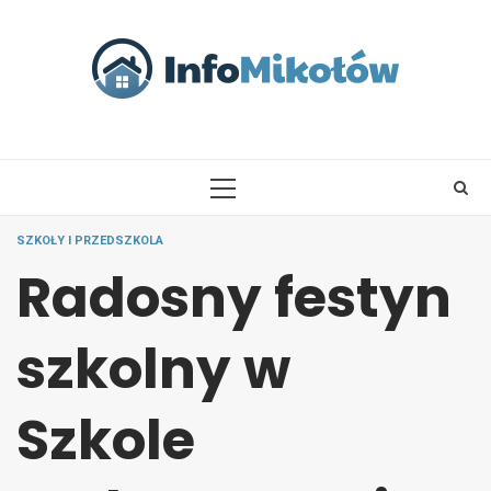
Skip
to
content
PRIMARY
MENU
SZKOŁY I PRZEDSZKOLA
Radosny festyn
szkolny w
Szkole