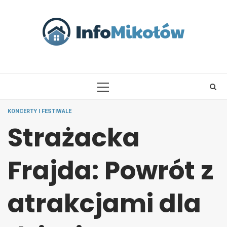
Skip
to
content
PRIMARY
MENU
KONCERTY I FESTIWALE
Strażacka
Frajda: Powrót z
atrakcjami dla