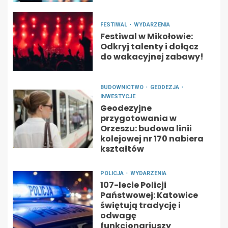
FESTIWAL
WYDARZENIA
Festiwal w Mikołowie:
Odkryj talenty i dołącz
do wakacyjnej zabawy!
BUDOWNICTWO
GEODEZJA
INWESTYCJE
Geodezyjne
przygotowania w
Orzeszu: budowa linii
kolejowej nr 170 nabiera
kształtów
POLICJA
WYDARZENIA
107-lecie Policji
Państwowej: Katowice
świętują tradycję i
odwagę
funkcjonariuszy