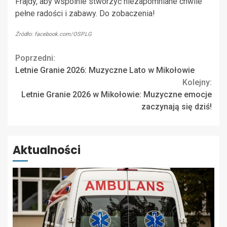
Frajdy, aby wspólnie stworzyć niezapomniane chwile
pełne radości i zabawy. Do zobaczenia!
Źródło: facebook.com/OSP.LG
Continue
Poprzedni:
Letnie Granie 2026: Muzyczne Lato w Mikołowie
Reading
Kolejny:
Letnie Granie 2026 w Mikołowie: Muzyczne emocje
zaczynają się dziś!
Aktualności