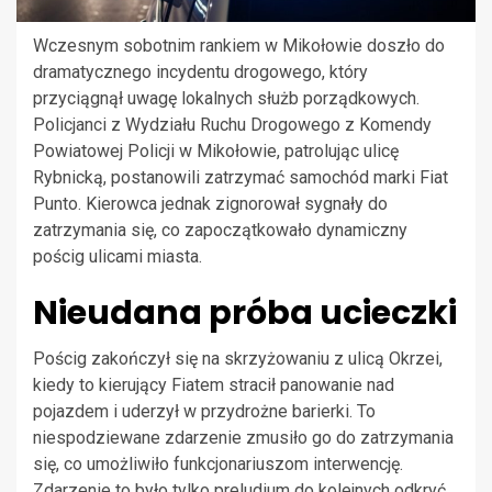
Wczesnym sobotnim rankiem w Mikołowie doszło do
dramatycznego incydentu drogowego, który
przyciągnął uwagę lokalnych służb porządkowych.
Policjanci z Wydziału Ruchu Drogowego z Komendy
Powiatowej Policji w Mikołowie, patrolując ulicę
Rybnicką, postanowili zatrzymać samochód marki Fiat
Punto. Kierowca jednak zignorował sygnały do
zatrzymania się, co zapoczątkowało dynamiczny
pościg ulicami miasta.
Nieudana próba ucieczki
Pościg zakończył się na skrzyżowaniu z ulicą Okrzei,
kiedy to kierujący Fiatem stracił panowanie nad
pojazdem i uderzył w przydrożne barierki. To
niespodziewane zdarzenie zmusiło go do zatrzymania
się, co umożliwiło funkcjonariuszom interwencję.
Zdarzenie to było tylko preludium do kolejnych odkryć