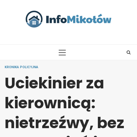
Skip
to
content
PRIMARY
MENU
KRONIKA POLICYJNA
Uciekinier za
kierownicą:
nietrzeźwy, bez