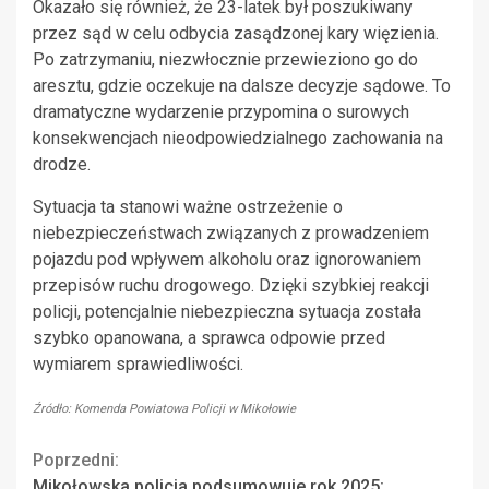
Okazało się również, że 23-latek był poszukiwany
przez sąd w celu odbycia zasądzonej kary więzienia.
Po zatrzymaniu, niezwłocznie przewieziono go do
aresztu, gdzie oczekuje na dalsze decyzje sądowe. To
dramatyczne wydarzenie przypomina o surowych
konsekwencjach nieodpowiedzialnego zachowania na
drodze.
Sytuacja ta stanowi ważne ostrzeżenie o
niebezpieczeństwach związanych z prowadzeniem
pojazdu pod wpływem alkoholu oraz ignorowaniem
przepisów ruchu drogowego. Dzięki szybkiej reakcji
policji, potencjalnie niebezpieczna sytuacja została
szybko opanowana, a sprawca odpowie przed
wymiarem sprawiedliwości.
Źródło: Komenda Powiatowa Policji w Mikołowie
Continue
Poprzedni:
Mikołowska policja podsumowuje rok 2025: