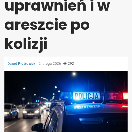
uprawnień i w
areszcie po
kolizji
Dawid Piotrowski
2 lutego 2026
292