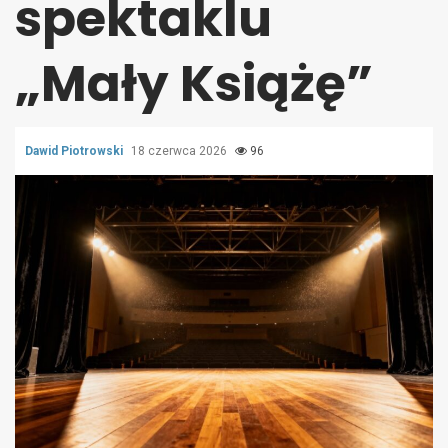
spektaklu
„Mały Książę”
Dawid Piotrowski
18 czerwca 2026
96