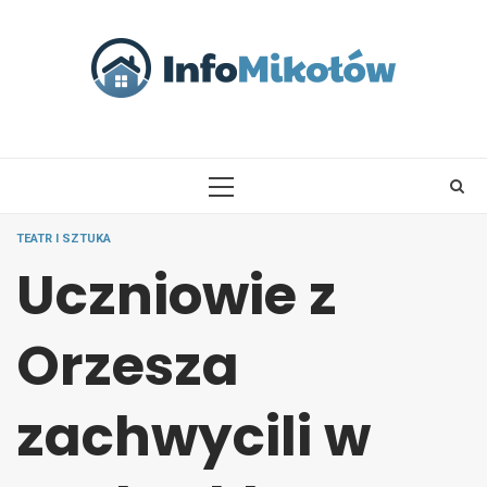
Skip
to
content
PRIMARY
MENU
TEATR I SZTUKA
Uczniowie z
Orzesza
zachwycili w