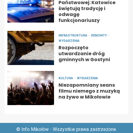
Państwowej: Katowice
świętują tradycję i
odwagę
funkcjonariuszy
INFRASTRUKTURA
REMONTY
WYDARZENIA
Rozpoczęto
utwardzanie dróg
gminnych w Gostyni
KULTURA
WYDARZENIA
Niezapomniany seans
filmu niemego z muzyką
na żywo w Mikołowie
© Info Mikołów - Wszystkie prawa zastrzeżone.