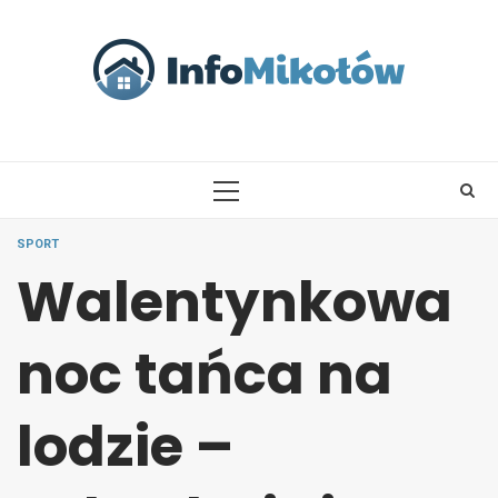
Skip
to
content
PRIMARY
MENU
SPORT
Walentynkowa
noc tańca na
lodzie –