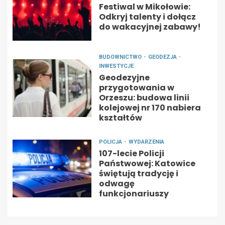
Festiwal w Mikołowie:
Odkryj talenty i dołącz
do wakacyjnej zabawy!
BUDOWNICTWO
GEODEZJA
INWESTYCJE
Geodezyjne
przygotowania w
Orzeszu: budowa linii
kolejowej nr 170 nabiera
kształtów
POLICJA
WYDARZENIA
107-lecie Policji
Państwowej: Katowice
świętują tradycję i
odwagę
funkcjonariuszy