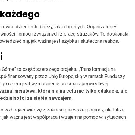
a każdego
równo dzieci, młodzieży, jak i dorosłych. Organizatorzy
tywności i emocji związanych z pracą strażaków. To doskonała
owiedzieć się, jak ważna jest szybka i skuteczna reakcja.
i
 Górne” to część szerszego projektu „Transformacja na
 współfinansowany przez Unię Europejską w ramach Funduszy
 jego celem jest wzmocnienie procesu sprawiedliwej
ażna inicjatywa, która ma na celu nie tylko edukację, ale
edzialności za siebie nawzajem.
lko wzbogaci wiedzę z zakresu pierwszej pomocy, ale także
c, jak ważna jest współpraca i wzajemna pomoc w sytuacjach