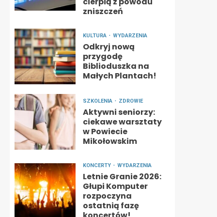
cierpią z powodu
zniszczeń
KULTURA
WYDARZENIA
Odkryj nową
przygodę
Biblioduszka na
Małych Plantach!
SZKOLENIA
ZDROWIE
Aktywni seniorzy:
ciekawe warsztaty
w Powiecie
Mikołowskim
KONCERTY
WYDARZENIA
Letnie Granie 2026:
Głupi Komputer
rozpoczyna
ostatnią fazę
koncertów!