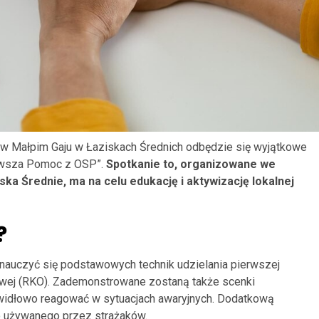
0, w Małpim Gaju w Łaziskach Średnich odbędzie się wyjątkowe
rwsza Pomoc z OSP”.
Spotkanie to, organizowane we
ka Średnie, ma na celu edukację i aktywizację lokalnej
?
 nauczyć się podstawowych technik udzielania pierwszej
wej (RKO). Zademonstrowane zostaną także scenki
awidłowo reagować w sytuacjach awaryjnych. Dodatkową
go używanego przez strażaków.