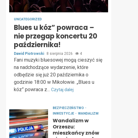
UNCATEGORIZED
Blues u kóz” powraca –
nie przegap koncertu 20
października!
Dawid Piotrowski
8 sierpnia 2026
4
Fani muzyki bluesowej mogą cieszyć się
na nadchodzące wydarzenie, które
odbędzie się już 20 października o
godzinie 18:00 w Mikołowie. „Blues u
kóz” powraca z...
Czytaj dalej
BEZPIECZEŃSTWO
INWESTYCJE
WANDALIZM
Wandalizm w
Orzeszu:
mieszkańcy znów