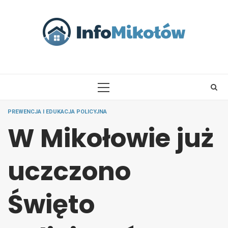
Skip
to
content
PRIMARY
MENU
PREWENCJA I EDUKACJA POLICYJNA
W Mikołowie już
uczczono
Święto