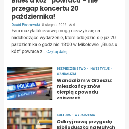
Blues u kóz” powraca – nie
przegap koncertu 20
października!
Dawid Piotrowski
8 sierpnia 2026
6
Fani muzyki bluesowej mogą cieszyć się na
nadchodzące wydarzenie, które odbędzie się już 20
października o godzinie 18:00 w Mikołowie. „Blues u
kóz” powraca z...
Czytaj dalej
BEZPIECZEŃSTWO
INWESTYCJE
WANDALIZM
Wandalizm w Orzeszu:
mieszkańcy znów
cierpią z powodu
zniszczeń
KULTURA
WYDARZENIA
Odkryj nową przygodę
Biblioduszka na Małych