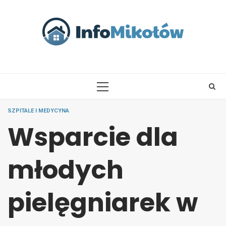
Skip
to
content
PRIMARY
MENU
SZPITALE I MEDYCYNA
Wsparcie dla
młodych
pielęgniarek w