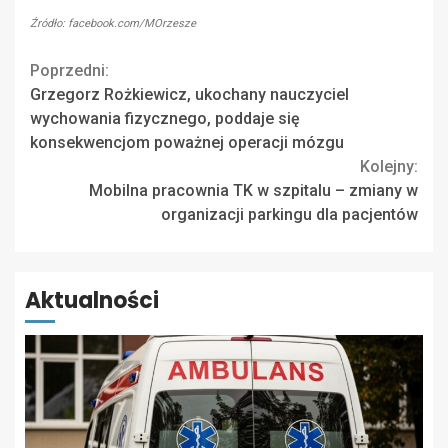
Źródło: facebook.com/MOrzesze
Continue
Poprzedni:
Grzegorz Rożkiewicz, ukochany nauczyciel
Reading
wychowania fizycznego, poddaje się
konsekwencjom poważnej operacji mózgu
Kolejny:
Mobilna pracownia TK w szpitalu – zmiany w
organizacji parkingu dla pacjentów
Aktualności