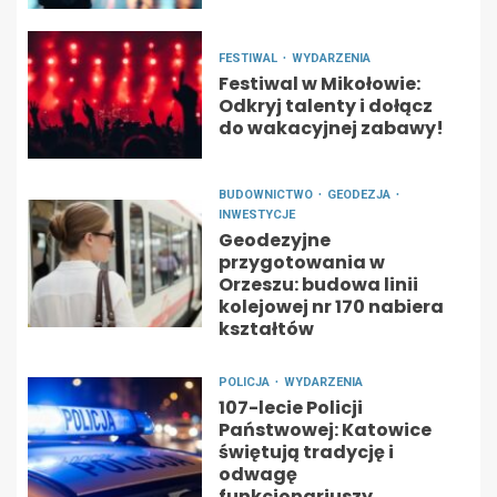
FESTIWAL
WYDARZENIA
Festiwal w Mikołowie:
Odkryj talenty i dołącz
do wakacyjnej zabawy!
BUDOWNICTWO
GEODEZJA
INWESTYCJE
Geodezyjne
przygotowania w
Orzeszu: budowa linii
kolejowej nr 170 nabiera
kształtów
POLICJA
WYDARZENIA
107-lecie Policji
Państwowej: Katowice
świętują tradycję i
odwagę
funkcjonariuszy