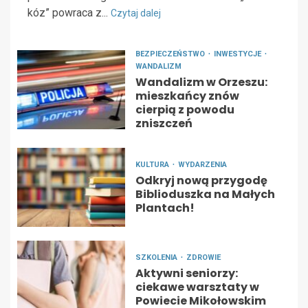
kóz” powraca z...
Czytaj dalej
BEZPIECZEŃSTWO
INWESTYCJE
WANDALIZM
Wandalizm w Orzeszu:
mieszkańcy znów
cierpią z powodu
zniszczeń
KULTURA
WYDARZENIA
Odkryj nową przygodę
Biblioduszka na Małych
Plantach!
SZKOLENIA
ZDROWIE
Aktywni seniorzy:
ciekawe warsztaty w
Powiecie Mikołowskim