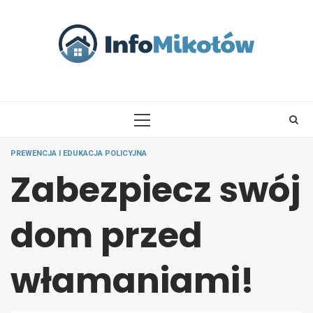
Skip
to
content
PRIMARY
MENU
PREWENCJA I EDUKACJA POLICYJNA
Zabezpiecz swój
dom przed
włamaniami!