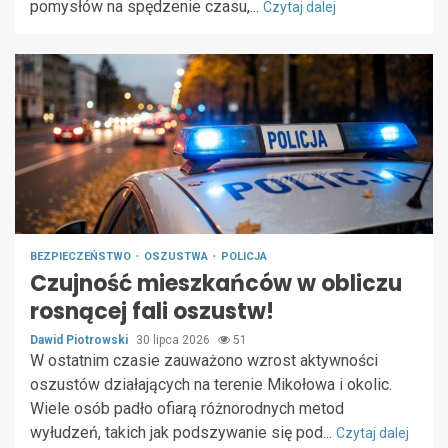
pomysłów na spędzenie czasu,...
Czytaj dalej
BEZPIECZEŃSTWO
OSZUSTWA
POLICJA
Czujność mieszkańców w obliczu
rosnącej fali oszustw!
Dawid Piotrowski
30 lipca 2026
51
W ostatnim czasie zauważono wzrost aktywności
oszustów działających na terenie Mikołowa i okolic.
Wiele osób padło ofiarą różnorodnych metod
wyłudzeń, takich jak podszywanie się pod...
Czytaj dalej