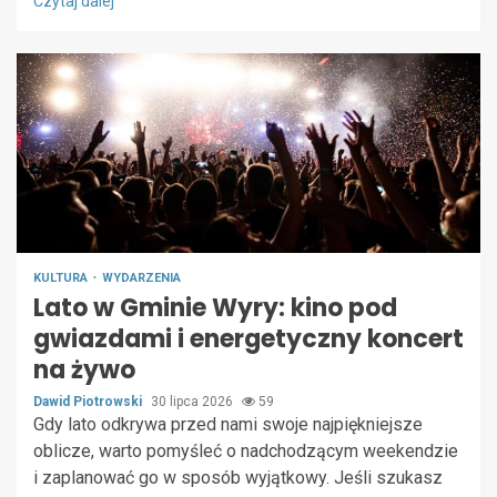
Czytaj dalej
KULTURA
WYDARZENIA
Lato w Gminie Wyry: kino pod
gwiazdami i energetyczny koncert
na żywo
Dawid Piotrowski
30 lipca 2026
59
Gdy lato odkrywa przed nami swoje najpiękniejsze
oblicze, warto pomyśleć o nadchodzącym weekendzie
i zaplanować go w sposób wyjątkowy. Jeśli szukasz