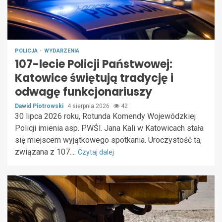
POLICJA
WYDARZENIA
107-lecie Policji Państwowej:
Katowice świętują tradycję i
odwagę funkcjonariuszy
Dawid Piotrowski
4 sierpnia 2026
42
30 lipca 2026 roku, Rotunda Komendy Wojewódzkiej
Policji imienia asp. PWŚl. Jana Kali w Katowicach stała
się miejscem wyjątkowego spotkania. Uroczystość ta,
związana z 107....
Czytaj dalej