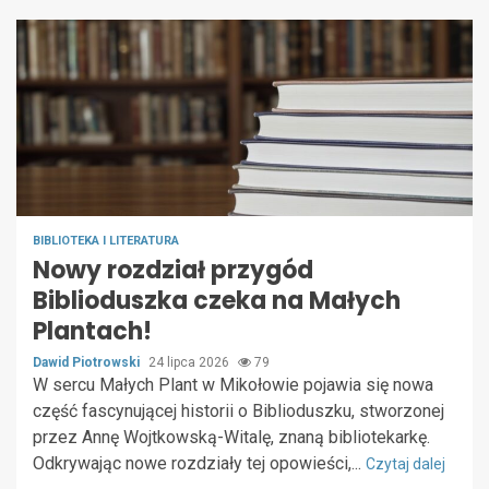
BIBLIOTEKA I LITERATURA
Nowy rozdział przygód
Biblioduszka czeka na Małych
Plantach!
Dawid Piotrowski
24 lipca 2026
79
W sercu Małych Plant w Mikołowie pojawia się nowa
część fascynującej historii o Biblioduszku, stworzonej
przez Annę Wojtkowską-Witalę, znaną bibliotekarkę.
Odkrywając nowe rozdziały tej opowieści,...
Czytaj dalej