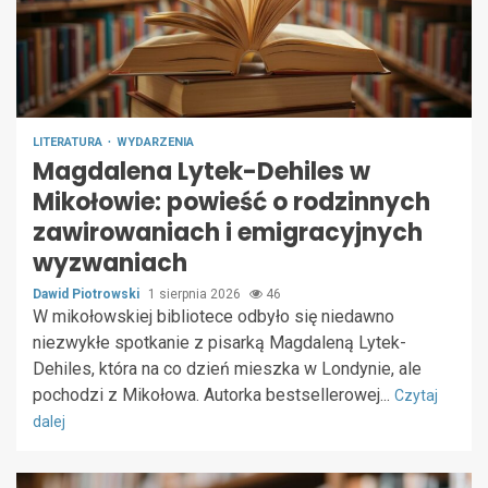
LITERATURA
WYDARZENIA
Magdalena Lytek-Dehiles w
Mikołowie: powieść o rodzinnych
zawirowaniach i emigracyjnych
wyzwaniach
Dawid Piotrowski
1 sierpnia 2026
46
W mikołowskiej bibliotece odbyło się niedawno
niezwykłe spotkanie z pisarką Magdaleną Lytek-
Dehiles, która na co dzień mieszka w Londynie, ale
pochodzi z Mikołowa. Autorka bestsellerowej...
Czytaj
dalej