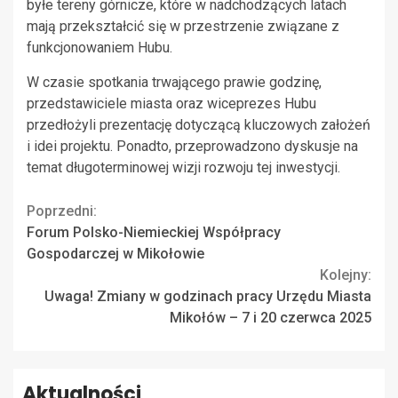
byłe tereny górnicze, które w nadchodzących latach
mają przekształcić się w przestrzenie związane z
funkcjonowaniem Hubu.
W czasie spotkania trwającego prawie godzinę,
przedstawiciele miasta oraz wiceprezes Hubu
przedłożyli prezentację dotyczącą kluczowych założeń
i idei projektu. Ponadto, przeprowadzono dyskusje na
temat długoterminowej wizji rozwoju tej inwestycji.
Continue
Poprzedni:
Forum Polsko-Niemieckiej Współpracy
Reading
Gospodarczej w Mikołowie
Kolejny:
Uwaga! Zmiany w godzinach pracy Urzędu Miasta
Mikołów – 7 i 20 czerwca 2025
Aktualności