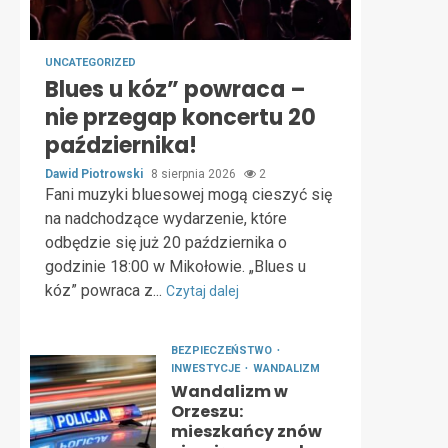
UNCATEGORIZED
Blues u kóz” powraca –
nie przegap koncertu 20
października!
Dawid Piotrowski
8 sierpnia 2026
2
Fani muzyki bluesowej mogą cieszyć się
na nadchodzące wydarzenie, które
odbędzie się już 20 października o
godzinie 18:00 w Mikołowie. „Blues u
kóz” powraca z...
Czytaj dalej
BEZPIECZEŃSTWO
INWESTYCJE
WANDALIZM
Wandalizm w
Orzeszu:
mieszkańcy znów