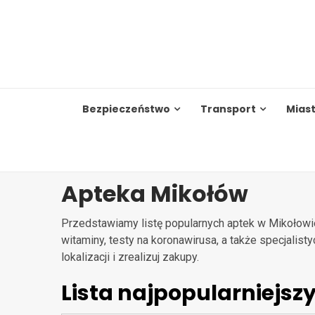
Skip
to
content
Bezpieczeństwo
Transport
Mias
Apteka Mikołów
Przedstawiamy listę popularnych aptek w Mikołowie
witaminy, testy na koronawirusa, a także specjalist
lokalizacji i zrealizuj zakupy.
Lista najpopularniejsz