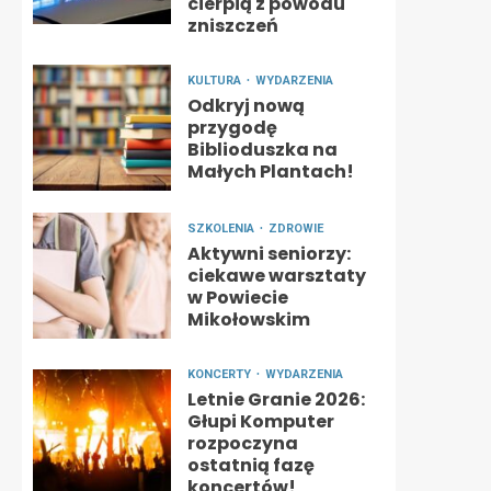
cierpią z powodu
zniszczeń
KULTURA
WYDARZENIA
Odkryj nową
przygodę
Biblioduszka na
Małych Plantach!
SZKOLENIA
ZDROWIE
Aktywni seniorzy:
ciekawe warsztaty
w Powiecie
Mikołowskim
KONCERTY
WYDARZENIA
Letnie Granie 2026:
Głupi Komputer
rozpoczyna
ostatnią fazę
koncertów!