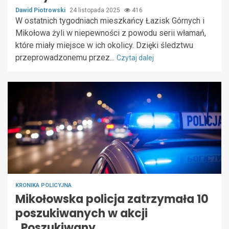
Dawid Piotrowski
24 listopada 2025
416
W ostatnich tygodniach mieszkańcy Łazisk Górnych i
Mikołowa żyli w niepewności z powodu serii włamań,
które miały miejsce w ich okolicy. Dzięki śledztwu
przeprowadzonemu przez...
Czytaj dalej
KRONIKA POLICYJNA
Mikołowska policja zatrzymała 10
poszukiwanych w akcji
„Poszukiwany