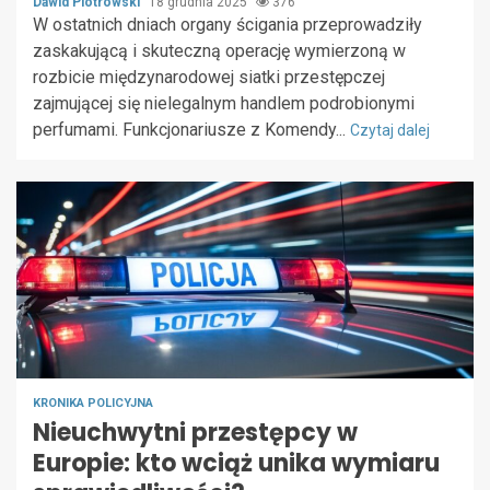
Dawid Piotrowski
18 grudnia 2025
376
W ostatnich dniach organy ścigania przeprowadziły
zaskakującą i skuteczną operację wymierzoną w
rozbicie międzynarodowej siatki przestępczej
zajmującej się nielegalnym handlem podrobionymi
perfumami. Funkcjonariusze z Komendy...
Czytaj dalej
KRONIKA POLICYJNA
Nieuchwytni przestępcy w
Europie: kto wciąż unika wymiaru