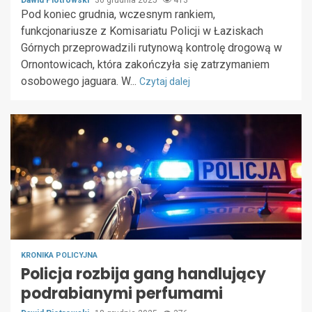
Dawid Piotrowski
30 grudnia 2025
413
Pod koniec grudnia, wczesnym rankiem,
funkcjonariusze z Komisariatu Policji w Łaziskach
Górnych przeprowadzili rutynową kontrolę drogową w
Ornontowicach, która zakończyła się zatrzymaniem
osobowego jaguara. W...
Czytaj dalej
KRONIKA POLICYJNA
Policja rozbija gang handlujący
podrabianymi perfumami