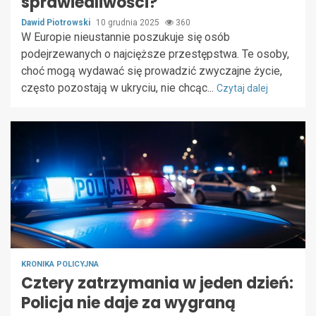
sprawiedliwości?
Dawid Piotrowski
10 grudnia 2025
360
W Europie nieustannie poszukuje się osób
podejrzewanych o najcięższe przestępstwa. Te osoby,
choć mogą wydawać się prowadzić zwyczajne życie,
często pozostają w ukryciu, nie chcąc...
Czytaj dalej
KRONIKA POLICYJNA
Cztery zatrzymania w jeden dzień:
Policja nie daje za wygraną