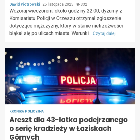
Dawid Piotrowski
25 listopada 2025
332
Wczoraj wieczorem, około godziny 22:00, dyżurny z
Komisariatu Policji w Orzeszu otrzymał zgłoszenie
dotyczące mężczyzny, który w stanie nietrzeźwości
błąkał się po ulicach miasta. Warunki...
Czytaj dalej
KRONIKA POLICYJNA
Areszt dla 43-latka podejrzanego
o serię kradzieży w Łaziskach
Górnych