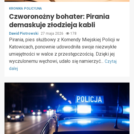
KRONIKA POLICYJNA
Czworonożny bohater: Pirania
demaskuje złodzieja kabli
Dawid Piotrowski
27 maja 2026
178
Pirania, pies służbowy z Komendy Miejskiej Policji w
Katowicach, ponownie udowodniła swoje niezwykłe
umiejętności w walce z przestępczością. Dzięki jej
wyczulonemu węchowi, udało się namierzyć...
Czytaj
dalej