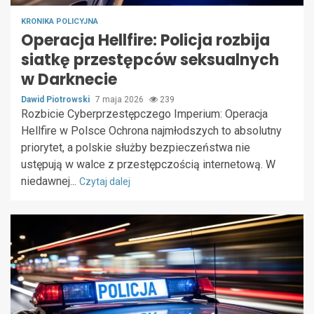
KRONIKA POLICYJNA
Operacja Hellfire: Policja rozbija
siatkę przestępców seksualnych
w Darknecie
Dawid Piotrowski
7 maja 2026
239
Rozbicie Cyberprzestępczego Imperium: Operacja
Hellfire w Polsce Ochrona najmłodszych to absolutny
priorytet, a polskie służby bezpieczeństwa nie
ustępują w walce z przestępczością internetową. W
niedawnej...
Czytaj dalej