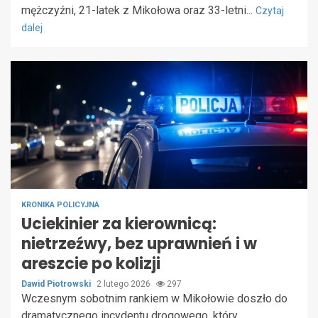
mężczyźni, 21-latek z Mikołowa oraz 33-letni...
Czytaj
dalej
KRONIKA POLICYJNA
Uciekinier za kierownicą:
nietrzeźwy, bez uprawnień i w
areszcie po kolizji
Dawid Piotrowski
2 lutego 2026
297
Wczesnym sobotnim rankiem w Mikołowie doszło do
dramatycznego incydentu drogowego, który