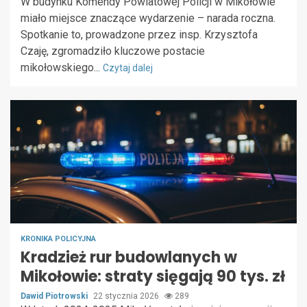
W budynku Komendy Powiatowej Policji w Mikołowie
miało miejsce znaczące wydarzenie – narada roczna.
Spotkanie to, prowadzone przez insp. Krzysztofa
Czaję, zgromadziło kluczowe postacie
mikołowskiego...
Czytaj dalej
KRONIKA POLICYJNA
Kradzież rur budowlanych w
Mikołowie: straty sięgają 90 tys. zł
Dawid Piotrowski
22 stycznia 2026
289