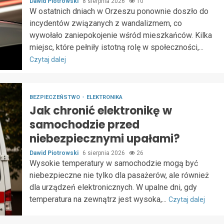
Dawid Piotrowski
8 sierpnia 2026
10
W ostatnich dniach w Orzeszu ponownie doszło do
incydentów związanych z wandalizmem, co
wywołało zaniepokojenie wśród mieszkańców. Kilka
miejsc, które pełniły istotną rolę w społeczności,...
Czytaj dalej
BEZPIECZEŃSTWO
ELEKTRONIKA
Jak chronić elektronikę w
samochodzie przed
niebezpiecznymi upałami?
Dawid Piotrowski
6 sierpnia 2026
26
Wysokie temperatury w samochodzie mogą być
niebezpieczne nie tylko dla pasażerów, ale również
dla urządzeń elektronicznych. W upalne dni, gdy
temperatura na zewnątrz jest wysoka,...
Czytaj dalej