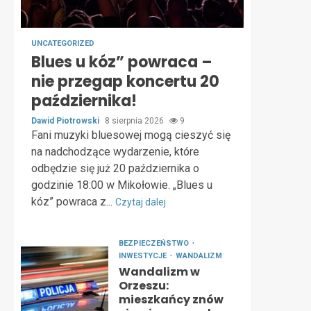
UNCATEGORIZED
Blues u kóz” powraca –
nie przegap koncertu 20
października!
Dawid Piotrowski
8 sierpnia 2026
9
Fani muzyki bluesowej mogą cieszyć się
na nadchodzące wydarzenie, które
odbędzie się już 20 października o
godzinie 18:00 w Mikołowie. „Blues u
kóz” powraca z...
Czytaj dalej
BEZPIECZEŃSTWO
INWESTYCJE
WANDALIZM
Wandalizm w
Orzeszu:
mieszkańcy znów