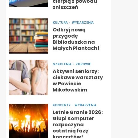
cierpią z powodu
zniszczeń
KULTURA
WYDARZENIA
Odkryj nową
przygodę
Biblioduszka na
Małych Plantach!
SZKOLENIA
ZDROWIE
Aktywni seniorzy:
ciekawe warsztaty
w Powiecie
Mikołowskim
KONCERTY
WYDARZENIA
Letnie Granie 2026:
Głupi Komputer
rozpoczyna
ostatnią fazę
koncertów!