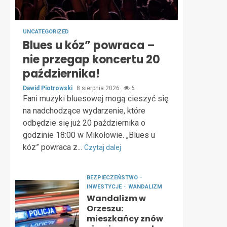
UNCATEGORIZED
Blues u kóz” powraca –
nie przegap koncertu 20
października!
Dawid Piotrowski
8 sierpnia 2026
6
Fani muzyki bluesowej mogą cieszyć się
na nadchodzące wydarzenie, które
odbędzie się już 20 października o
godzinie 18:00 w Mikołowie. „Blues u
kóz” powraca z...
Czytaj dalej
BEZPIECZEŃSTWO
INWESTYCJE
WANDALIZM
Wandalizm w
Orzeszu:
mieszkańcy znów