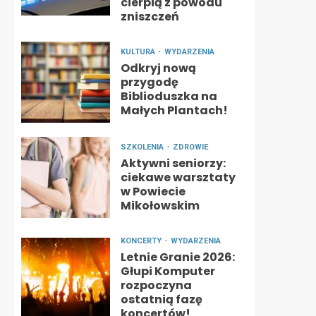
cierpią z powodu
zniszczeń
KULTURA
WYDARZENIA
Odkryj nową
przygodę
Biblioduszka na
Małych Plantach!
SZKOLENIA
ZDROWIE
Aktywni seniorzy:
ciekawe warsztaty
w Powiecie
Mikołowskim
KONCERTY
WYDARZENIA
Letnie Granie 2026:
Głupi Komputer
rozpoczyna
ostatnią fazę
koncertów!