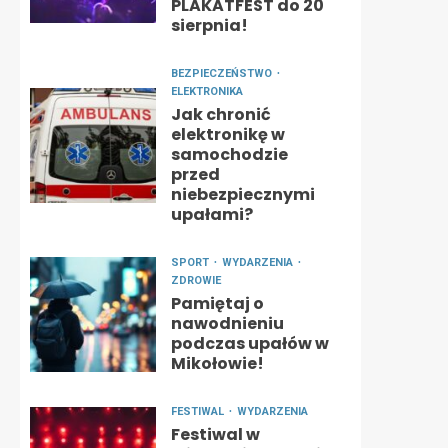
PLAKATFEST do 20
sierpnia!
BEZPIECZEŃSTWO
ELEKTRONIKA
Jak chronić
elektronikę w
samochodzie
przed
niebezpiecznymi
upałami?
SPORT
WYDARZENIA
ZDROWIE
Pamiętaj o
nawodnieniu
podczas upałów w
Mikołowie!
FESTIWAL
WYDARZENIA
Festiwal w