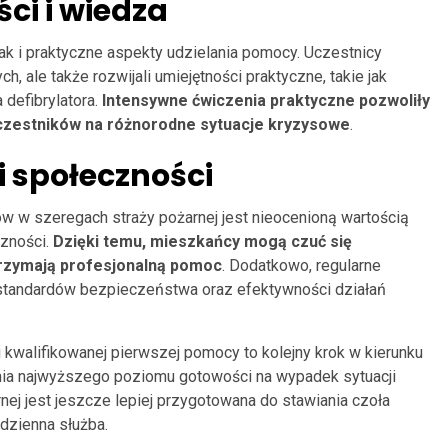
ci i wiedza
k i praktyczne aspekty udzielania pomocy. Uczestnicy
, ale także rozwijali umiejętności praktyczne, takie jak
defibrylatora.
Intensywne ćwiczenia praktyczne pozwoliły
uczestników na różnorodne sytuacje kryzysowe
.
 i społeczności
 w szeregach straży pożarnej jest nieocenioną wartością
czności.
Dzięki temu, mieszkańcy mogą czuć się
otrzymają profesjonalną pomoc
. Dodatkowo, regularne
u standardów bezpieczeństwa oraz efektywności działań
walifikowanej pierwszej pomocy to kolejny krok w kierunku
nia najwyższego poziomu gotowości na wypadek sytuacji
nej jest jeszcze lepiej przygotowana do stawiania czoła
dzienna służba.