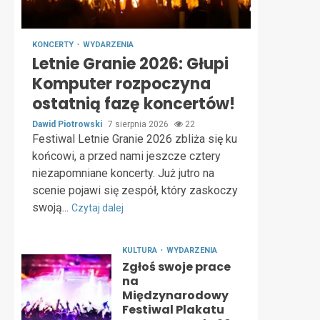
KONCERTY
WYDARZENIA
Letnie Granie 2026: Głupi
Komputer rozpoczyna
ostatnią fazę koncertów!
Dawid Piotrowski
7 sierpnia 2026
22
Festiwal Letnie Granie 2026 zbliża się ku
końcowi, a przed nami jeszcze cztery
niezapomniane koncerty. Już jutro na
scenie pojawi się zespół, który zaskoczy
swoją...
Czytaj dalej
KULTURA
WYDARZENIA
Zgłoś swoje prace
na
Międzynarodowy
Festiwal Plakatu